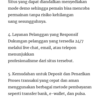
Situs yang dapat diandalkan menyediakan
mode demo sehingga pemain bisa mencoba
permainan tanpa risiko kehilangan
uang sesungguhnya.
4. Layanan Pelanggan yang Responsif
Dukungan pelanggan yang tersedia 24/7
melalui live chat, email, atau telepon
menunjukkan
profesionalisme dari situs tersebut.
5. Kemudahan untuk Deposit dan Penarikan
Proses transaksi yang cepat dan aman
menggunakan berbagai metode pembayaran
seperti transfer bank, e-wallet, dan pulsa.