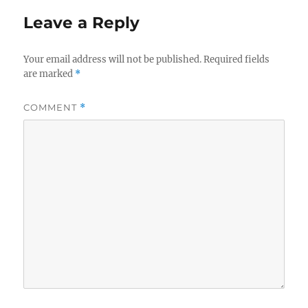
Leave a Reply
Your email address will not be published.
Required fields
are marked
*
COMMENT
*