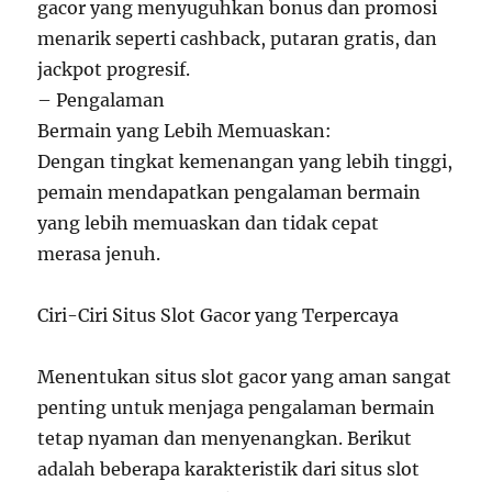
gacor yang menyuguhkan bonus dan promosi
menarik seperti cashback, putaran gratis, dan
jackpot progresif.
– Pengalaman
Bermain yang Lebih Memuaskan:
Dengan tingkat kemenangan yang lebih tinggi,
pemain mendapatkan pengalaman bermain
yang lebih memuaskan dan tidak cepat
merasa jenuh.
Ciri-Ciri Situs Slot Gacor yang Terpercaya
Menentukan situs slot gacor yang aman sangat
penting untuk menjaga pengalaman bermain
tetap nyaman dan menyenangkan. Berikut
adalah beberapa karakteristik dari situs slot