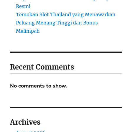
Resmi
Temukan Slot Thailand yang Menawarkan
Peluang Menang Tinggi dan Bonus
Melimpah
Recent Comments
No comments to show.
Archives