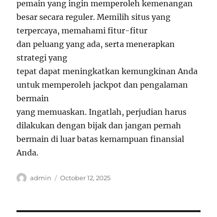
pemain yang ingin memperoleh kemenangan
besar secara reguler. Memilih situs yang
terpercaya, memahami fitur-fitur
dan peluang yang ada, serta menerapkan
strategi yang
tepat dapat meningkatkan kemungkinan Anda
untuk memperoleh jackpot dan pengalaman
bermain
yang memuaskan. Ingatlah, perjudian harus
dilakukan dengan bijak dan jangan pernah
bermain di luar batas kemampuan finansial
Anda.
Author
Posted
admin
October 12, 2025
on