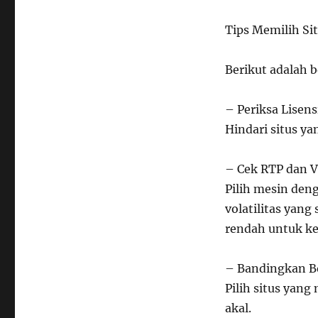
Tips Memilih Sit
Berikut adalah b
– Periksa Lisens
Hindari situs ya
– Cek RTP dan Vo
Pilih mesin den
volatilitas yang
rendah untuk k
– Bandingkan B
Pilih situs yan
akal.