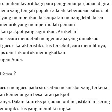
tu pilihan favorit bagi para penggemar perjudian digital.
mena yang tengah populer adalah keberadaan situs slot
 yang memberikan kesempatan menang lebih besar
tur menarik yang mempermudah pemain
n jackpot yang signifikan. Artikel ini
an secara mendetail mengenai apa yang dimaksud
t gacor, karakteristik situs tersebut, cara memilihnya,
tips dan trik untuk meningkatkan
ngan Anda.
ot Gacor?
acor mengacu pada situs atau mesin slot yang terkenal
an kemenangan besar atau jackpot
ya. Dalam konteks perjudian online, istilah ini sering
enunjuk situs yang memiliki tingkat