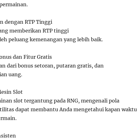
permainan.
in dengan RTP Tinggi
yang memberikan RTP tinggi
eh peluang kemenangan yang lebih baik.
onus dan Fitur Gratis
n dari bonus setoran, putaran gratis, dan
ian uang.
Mesin Slot
nan slot tergantung pada RNG, mengenali pola
atilitas dapat membantu Anda mengetahui kapan waktu
ermain.
nsisten