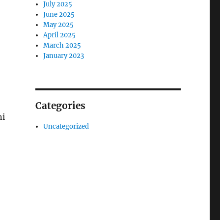
July 2025
June 2025
May 2025
April 2025
March 2025
January 2023
Categories
ni
Uncategorized