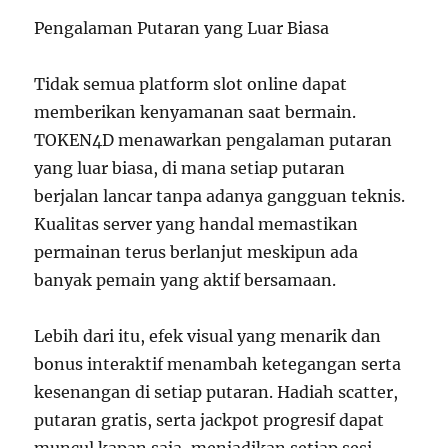
Pengalaman Putaran yang Luar Biasa
Tidak semua platform slot online dapat
memberikan kenyamanan saat bermain.
TOKEN4D menawarkan pengalaman putaran
yang luar biasa, di mana setiap putaran
berjalan lancar tanpa adanya gangguan teknis.
Kualitas server yang handal memastikan
permainan terus berlanjut meskipun ada
banyak pemain yang aktif bersamaan.
Lebih dari itu, efek visual yang menarik dan
bonus interaktif menambah ketegangan serta
kesenangan di setiap putaran. Hadiah scatter,
putaran gratis, serta jackpot progresif dapat