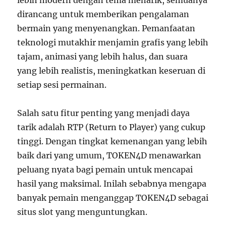
lebih modern dengan tema menarik, semuanya
dirancang untuk memberikan pengalaman
bermain yang menyenangkan. Pemanfaatan
teknologi mutakhir menjamin grafis yang lebih
tajam, animasi yang lebih halus, dan suara
yang lebih realistis, meningkatkan keseruan di
setiap sesi permainan.
Salah satu fitur penting yang menjadi daya
tarik adalah RTP (Return to Player) yang cukup
tinggi. Dengan tingkat kemenangan yang lebih
baik dari yang umum, TOKEN4D menawarkan
peluang nyata bagi pemain untuk mencapai
hasil yang maksimal. Inilah sebabnya mengapa
banyak pemain menganggap TOKEN4D sebagai
situs slot yang menguntungkan.