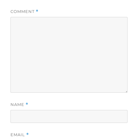
COMMENT
*
NAME
*
EMAIL
*