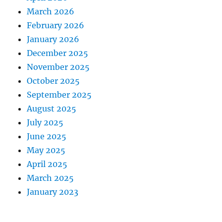
March 2026
February 2026
January 2026
December 2025
November 2025
October 2025
September 2025
August 2025
July 2025
June 2025
May 2025
April 2025
March 2025
January 2023