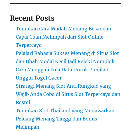
Recent Posts
Temukan Cara Mudah Menang Besar dan
Capai Cuan Melimpah dari Slot Online
Terpercaya
Pelajari Rahasia Sukses Menang di Situs Slot
dan Ubah Modal Kecil Jadi Rejeki Nomplok
Cara Menggali Pola Data Untuk Prediksi
Unggul Togel Gacor
Strategi Menang Slot Anti Rungkad yang
Wajib Anda Coba di Situs Slot Terpercaya dan
Resmi
Temukan Slot Thailand yang Menawarkan
Peluang Menang Tinggi dan Bonus
Melimpah