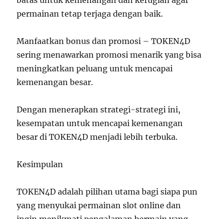
batas untuk kemenangan dan kerugian agar
permainan tetap terjaga dengan baik.
Manfaatkan bonus dan promosi – TOKEN4D
sering menawarkan promosi menarik yang bisa
meningkatkan peluang untuk mencapai
kemenangan besar.
Dengan menerapkan strategi-strategi ini,
kesempatan untuk mencapai kemenangan
besar di TOKEN4D menjadi lebih terbuka.
Kesimpulan
TOKEN4D adalah pilihan utama bagi siapa pun
yang menyukai permainan slot online dan