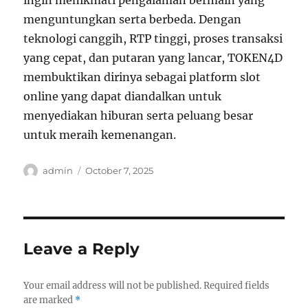
ingin menikmati pengalaman bermain yang
menguntungkan serta berbeda. Dengan
teknologi canggih, RTP tinggi, proses transaksi
yang cepat, dan putaran yang lancar, TOKEN4D
membuktikan dirinya sebagai platform slot
online yang dapat diandalkan untuk
menyediakan hiburan serta peluang besar
untuk meraih kemenangan.
Author
Posted
admin
October 7, 2025
on
Leave a Reply
Your email address will not be published.
Required fields
are marked
*