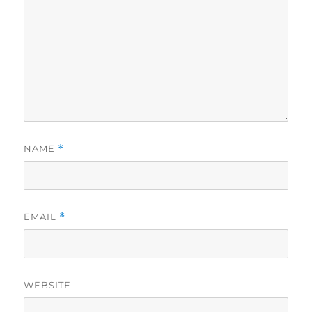
NAME
*
EMAIL
*
WEBSITE