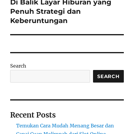
Di Balik Layar Hiburan yang
Next
post:
Penuh Strategi dan
Keberuntungan
Search
SEARCH
Recent Posts
Temukan Cara Mudah Menang Besar dan