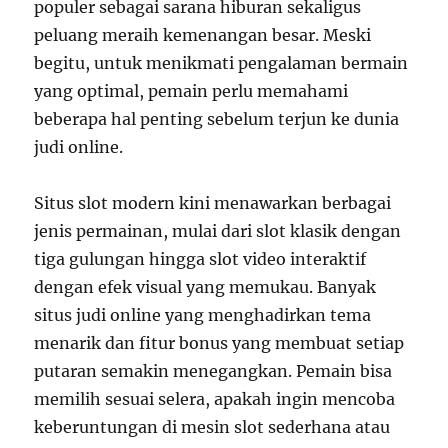
populer sebagai sarana hiburan sekaligus
peluang meraih kemenangan besar. Meski
begitu, untuk menikmati pengalaman bermain
yang optimal, pemain perlu memahami
beberapa hal penting sebelum terjun ke dunia
judi online.
Situs slot modern kini menawarkan berbagai
jenis permainan, mulai dari slot klasik dengan
tiga gulungan hingga slot video interaktif
dengan efek visual yang memukau. Banyak
situs judi online yang menghadirkan tema
menarik dan fitur bonus yang membuat setiap
putaran semakin menegangkan. Pemain bisa
memilih sesuai selera, apakah ingin mencoba
keberuntungan di mesin slot sederhana atau