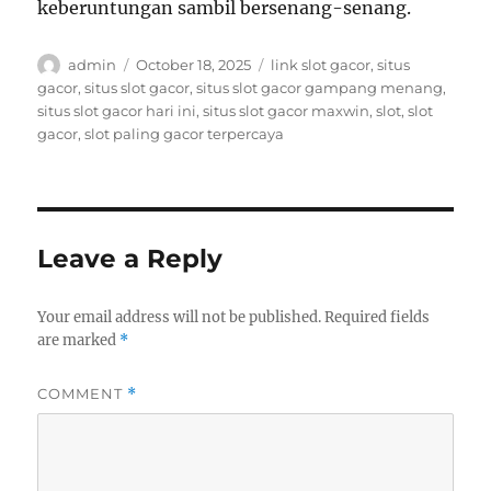
keberuntungan sambil bersenang-senang.
Author
Posted
Tags
admin
October 18, 2025
link slot gacor
,
situs
on
gacor
,
situs slot gacor
,
situs slot gacor gampang menang
,
situs slot gacor hari ini
,
situs slot gacor maxwin
,
slot
,
slot
gacor
,
slot paling gacor terpercaya
Leave a Reply
Your email address will not be published.
Required fields
are marked
*
COMMENT
*