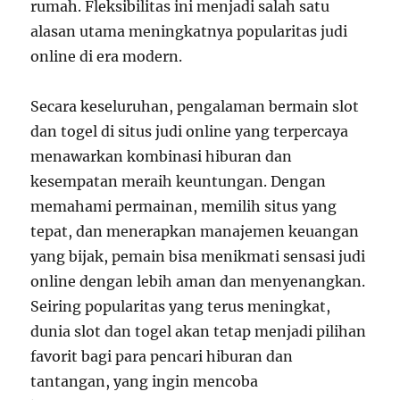
rumah. Fleksibilitas ini menjadi salah satu
alasan utama meningkatnya popularitas judi
online di era modern.
Secara keseluruhan, pengalaman bermain slot
dan togel di situs judi online yang terpercaya
menawarkan kombinasi hiburan dan
kesempatan meraih keuntungan. Dengan
memahami permainan, memilih situs yang
tepat, dan menerapkan manajemen keuangan
yang bijak, pemain bisa menikmati sensasi judi
online dengan lebih aman dan menyenangkan.
Seiring popularitas yang terus meningkat,
dunia slot dan togel akan tetap menjadi pilihan
favorit bagi para pencari hiburan dan
tantangan, yang ingin mencoba