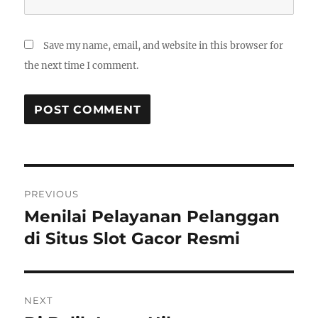
Save my name, email, and website in this browser for
the next time I comment.
Post
PREVIOUS
navigation
Menilai Pelayanan Pelanggan
Previous
post:
di Situs Slot Gacor Resmi
NEXT