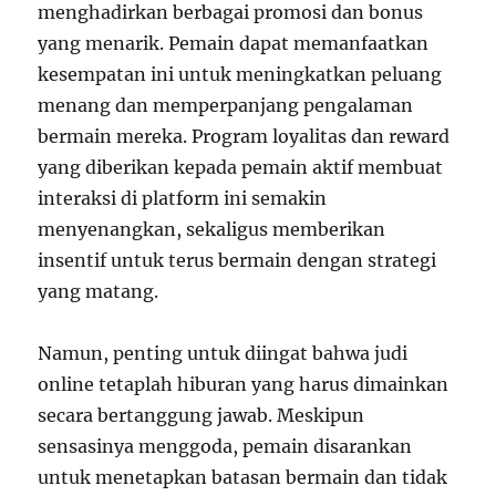
menghadirkan berbagai promosi dan bonus
yang menarik. Pemain dapat memanfaatkan
kesempatan ini untuk meningkatkan peluang
menang dan memperpanjang pengalaman
bermain mereka. Program loyalitas dan reward
yang diberikan kepada pemain aktif membuat
interaksi di platform ini semakin
menyenangkan, sekaligus memberikan
insentif untuk terus bermain dengan strategi
yang matang.
Namun, penting untuk diingat bahwa judi
online tetaplah hiburan yang harus dimainkan
secara bertanggung jawab. Meskipun
sensasinya menggoda, pemain disarankan
untuk menetapkan batasan bermain dan tidak