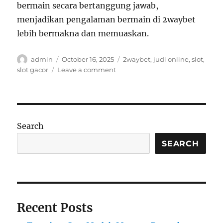
bermain secara bertanggung jawab,
menjadikan pengalaman bermain di 2waybet
lebih bermakna dan memuaskan.
Author
Posted
Tags
admin
October 16, 2025
2waybet
,
judi online
,
slot
,
on
on
slot gacor
Leave a comment
Menyelami
Keseruan
dan
Strategi
di
Search
Dunia
Hiburan
SEARCH
Interaktif
Recent Posts