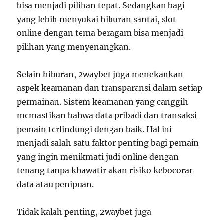
bisa menjadi pilihan tepat. Sedangkan bagi
yang lebih menyukai hiburan santai, slot
online dengan tema beragam bisa menjadi
pilihan yang menyenangkan.
Selain hiburan, 2waybet juga menekankan
aspek keamanan dan transparansi dalam setiap
permainan. Sistem keamanan yang canggih
memastikan bahwa data pribadi dan transaksi
pemain terlindungi dengan baik. Hal ini
menjadi salah satu faktor penting bagi pemain
yang ingin menikmati judi online dengan
tenang tanpa khawatir akan risiko kebocoran
data atau penipuan.
Tidak kalah penting, 2waybet juga