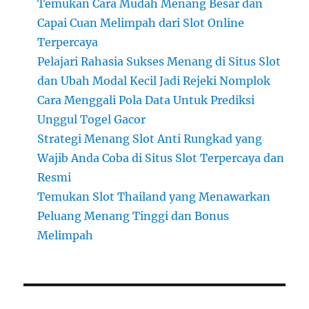
Temukan Cara Mudah Menang Besar dan
Capai Cuan Melimpah dari Slot Online
Terpercaya
Pelajari Rahasia Sukses Menang di Situs Slot
dan Ubah Modal Kecil Jadi Rejeki Nomplok
Cara Menggali Pola Data Untuk Prediksi
Unggul Togel Gacor
Strategi Menang Slot Anti Rungkad yang
Wajib Anda Coba di Situs Slot Terpercaya dan
Resmi
Temukan Slot Thailand yang Menawarkan
Peluang Menang Tinggi dan Bonus
Melimpah