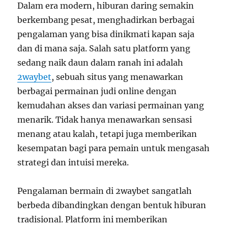
Dalam era modern, hiburan daring semakin
berkembang pesat, menghadirkan berbagai
pengalaman yang bisa dinikmati kapan saja
dan di mana saja. Salah satu platform yang
sedang naik daun dalam ranah ini adalah
2waybet
, sebuah situs yang menawarkan
berbagai permainan judi online dengan
kemudahan akses dan variasi permainan yang
menarik. Tidak hanya menawarkan sensasi
menang atau kalah, tetapi juga memberikan
kesempatan bagi para pemain untuk mengasah
strategi dan intuisi mereka.
Pengalaman bermain di 2waybet sangatlah
berbeda dibandingkan dengan bentuk hiburan
tradisional. Platform ini memberikan