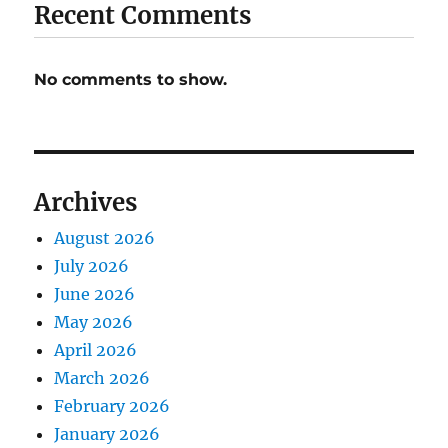
Recent Comments
No comments to show.
Archives
August 2026
July 2026
June 2026
May 2026
April 2026
March 2026
February 2026
January 2026