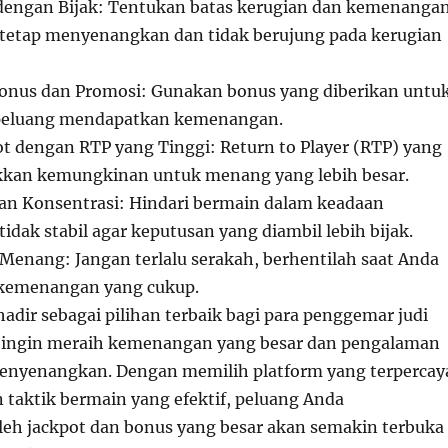
dengan Bijak: Tentukan batas kerugian dan kemenanga
tetap menyenangkan dan tidak berujung pada kerugian
onus dan Promosi: Gunakan bonus yang diberikan untu
peluang mendapatkan kemenangan.
ot dengan RTP yang Tinggi: Return to Player (RTP) yang
kkan kemungkinan untuk menang yang lebih besar.
n Konsentrasi: Hindari bermain dalam keadaan
idak stabil agar keputusan yang diambil lebih bijak.
 Menang: Jangan terlalu serakah, berhentilah saat Anda
 kemenangan yang cukup.
 hadir sebagai pilihan terbaik bagi para penggemar judi
g ingin meraih kemenangan yang besar dan pengalaman
enyenangkan. Dengan memilih platform yang terpercay
taktik bermain yang efektif, peluang Anda
h jackpot dan bonus yang besar akan semakin terbuka