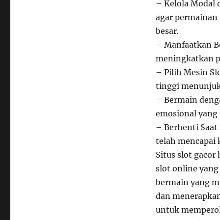
– Kelola Modal 
agar permainan 
besar.
– Manfaatkan B
meningkatkan 
– Pilih Mesin Sl
tinggi menunju
– Bermain denga
emosional yang t
– Berhenti Saat
telah mencapai
Situs slot gacor
slot online yan
bermain yang m
dan menerapkan 
untuk memperole