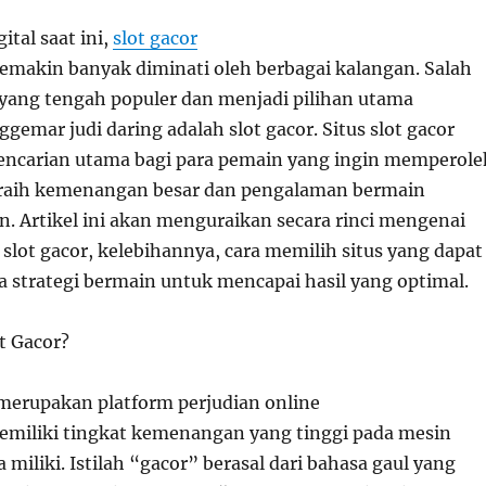
tal saat ini,
slot gacor
semakin banyak diminati oleh berbagai kalangan. Salah
yang tengah populer dan menjadi pilihan utama
gemar judi daring adalah slot gacor. Situs slot gacor
encarian utama bagi para pemain yang ingin memperole
aih kemenangan besar dan pengalaman bermain
 Artikel ini akan menguraikan secara rinci mengenai
 slot gacor, kelebihannya, cara memilih situs yang dapat
a strategi bermain untuk mencapai hasil yang optimal.
ot Gacor?
 merupakan platform perjudian online
emiliki tingkat kemenangan yang tinggi pada mesin
 miliki. Istilah “gacor” berasal dari bahasa gaul yang