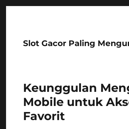
Slot Gacor Paling Men
Keunggulan Meng
Mobile untuk Akse
Favorit