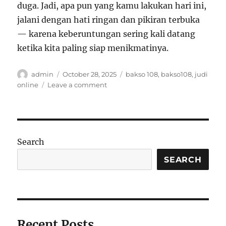
duga. Jadi, apa pun yang kamu lakukan hari ini,
jalani dengan hati ringan dan pikiran terbuka
— karena keberuntungan sering kali datang
ketika kita paling siap menikmatinya.
Author
Posted
Tags
admin
October 28, 2025
bakso 108
,
bakso108
,
judi
on
on
online
Leave a comment
Rahasia
di
Balik
Nama
yang
Search
Membawa
Keberuntungan
SEARCH
Recent Posts