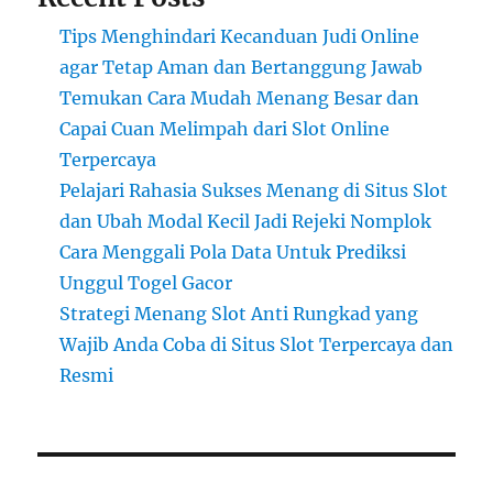
Tips Menghindari Kecanduan Judi Online
agar Tetap Aman dan Bertanggung Jawab
Temukan Cara Mudah Menang Besar dan
Capai Cuan Melimpah dari Slot Online
Terpercaya
Pelajari Rahasia Sukses Menang di Situs Slot
dan Ubah Modal Kecil Jadi Rejeki Nomplok
Cara Menggali Pola Data Untuk Prediksi
Unggul Togel Gacor
Strategi Menang Slot Anti Rungkad yang
Wajib Anda Coba di Situs Slot Terpercaya dan
Resmi