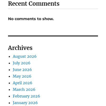
Recent Comments
No comments to show.
Archives
August 2026
July 2026
June 2026
May 2026
April 2026
March 2026
February 2026
January 2026