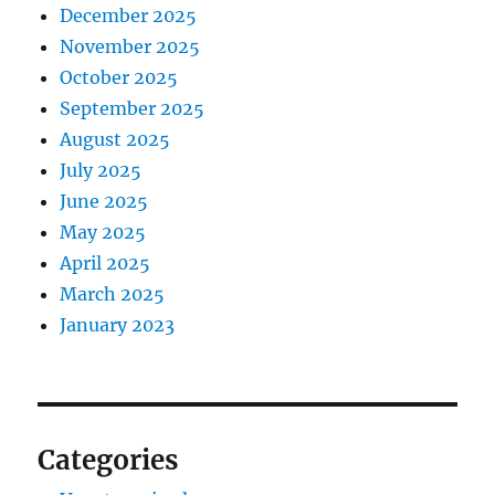
December 2025
November 2025
October 2025
September 2025
August 2025
July 2025
June 2025
May 2025
April 2025
March 2025
January 2023
Categories