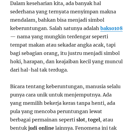
Dalam keseharian kita, ada banyak hal
sederhana yang ternyata menyimpan makna
mendalam, bahkan bisa menjadi simbol
keberuntungan. Salah satunya adalah
bakso108
— nama yang mungkin terdengar seperti
tempat makan atau sekadar angka acak, tapi
bagi sebagian orang, itu justru menjadi simbol
hoki, harapan, dan keajaiban kecil yang muncul
dari hal-hal tak terduga.
Bicara tentang keberuntungan, manusia selalu
punya cara unik untuk menjemputnya. Ada
yang memilih bekerja keras tanpa henti, ada
pula yang mencoba peruntungan lewat
berbagai permainan seperti
slot
,
togel
, atau
bentuk
judi online
lainnya. Fenomena ini tak