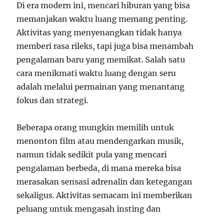
Di era modern ini, mencari hiburan yang bisa
memanjakan waktu luang memang penting.
Aktivitas yang menyenangkan tidak hanya
memberi rasa rileks, tapi juga bisa menambah
pengalaman baru yang memikat. Salah satu
cara menikmati waktu luang dengan seru
adalah melalui permainan yang menantang
fokus dan strategi.
Beberapa orang mungkin memilih untuk
menonton film atau mendengarkan musik,
namun tidak sedikit pula yang mencari
pengalaman berbeda, di mana mereka bisa
merasakan sensasi adrenalin dan ketegangan
sekaligus. Aktivitas semacam ini memberikan
peluang untuk mengasah insting dan