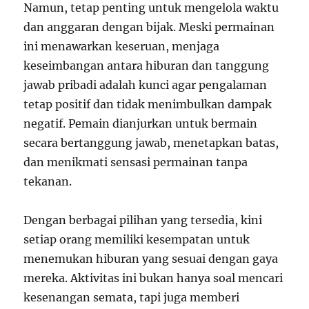
Namun, tetap penting untuk mengelola waktu
dan anggaran dengan bijak. Meski permainan
ini menawarkan keseruan, menjaga
keseimbangan antara hiburan dan tanggung
jawab pribadi adalah kunci agar pengalaman
tetap positif dan tidak menimbulkan dampak
negatif. Pemain dianjurkan untuk bermain
secara bertanggung jawab, menetapkan batas,
dan menikmati sensasi permainan tanpa
tekanan.
Dengan berbagai pilihan yang tersedia, kini
setiap orang memiliki kesempatan untuk
menemukan hiburan yang sesuai dengan gaya
mereka. Aktivitas ini bukan hanya soal mencari
kesenangan semata, tapi juga memberi