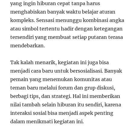
yang ingin hiburan cepat tanpa harus
menghabiskan banyak waktu belajar aturan
kompleks. Sensasi menunggu kombinasi angka
atau simbol tertentu hadir dengan ketegangan
tersendiri yang membuat setiap putaran terasa
mendebarkan.
Tak kalah menarik, kegiatan ini juga bisa
menjadi cara baru untuk bersosialisasi. Banyak
pemain yang menemukan komunitas atau
teman baru melalui forum dan grup diskusi,
berbagi tips, dan strategi. Hal ini memberikan
nilai tambah selain hiburan itu sendiri, karena
interaksi sosial bisa menjadi aspek penting
dalam menikmati kegiatan ini.