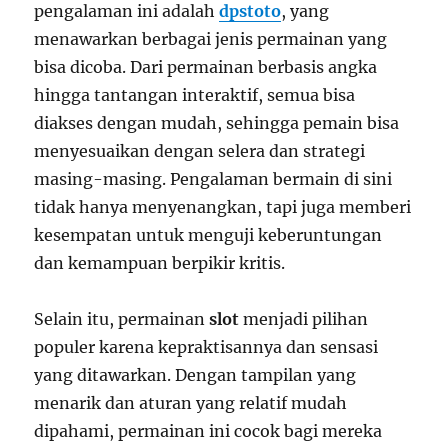
pengalaman ini adalah
dpstoto
, yang
menawarkan berbagai jenis permainan yang
bisa dicoba. Dari permainan berbasis angka
hingga tantangan interaktif, semua bisa
diakses dengan mudah, sehingga pemain bisa
menyesuaikan dengan selera dan strategi
masing-masing. Pengalaman bermain di sini
tidak hanya menyenangkan, tapi juga memberi
kesempatan untuk menguji keberuntungan
dan kemampuan berpikir kritis.
Selain itu, permainan
slot
menjadi pilihan
populer karena kepraktisannya dan sensasi
yang ditawarkan. Dengan tampilan yang
menarik dan aturan yang relatif mudah
dipahami, permainan ini cocok bagi mereka