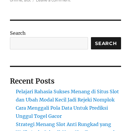
online
,
slot
Leave a comment
Serunya
Waktu
Luang
yang
Bisa
Search
Bikin
Penasaran
SEARCH
Recent Posts
Pelajari Rahasia Sukses Menang di Situs Slot
dan Ubah Modal Kecil Jadi Rejeki Nomplok
Cara Menggali Pola Data Untuk Prediksi
Unggul Togel Gacor
Strategi Menang Slot Anti Rungkad yang