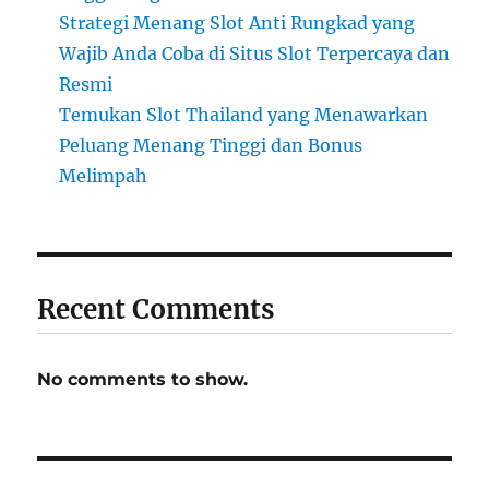
Strategi Menang Slot Anti Rungkad yang
Wajib Anda Coba di Situs Slot Terpercaya dan
Resmi
Temukan Slot Thailand yang Menawarkan
Peluang Menang Tinggi dan Bonus
Melimpah
Recent Comments
No comments to show.