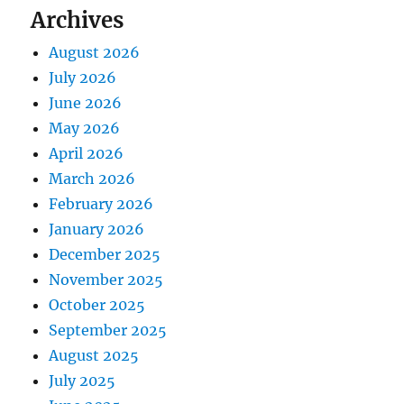
Archives
August 2026
July 2026
June 2026
May 2026
April 2026
March 2026
February 2026
January 2026
December 2025
November 2025
October 2025
September 2025
August 2025
July 2025