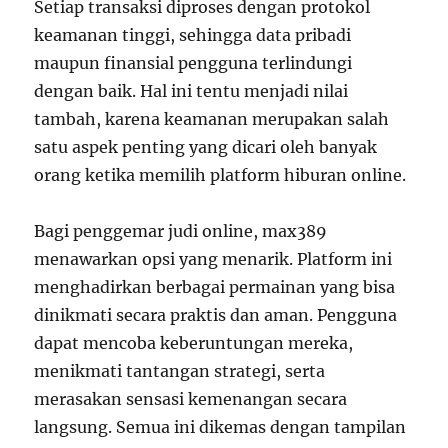
Setiap transaksi diproses dengan protokol
keamanan tinggi, sehingga data pribadi
maupun finansial pengguna terlindungi
dengan baik. Hal ini tentu menjadi nilai
tambah, karena keamanan merupakan salah
satu aspek penting yang dicari oleh banyak
orang ketika memilih platform hiburan online.
Bagi penggemar judi online, max389
menawarkan opsi yang menarik. Platform ini
menghadirkan berbagai permainan yang bisa
dinikmati secara praktis dan aman. Pengguna
dapat mencoba keberuntungan mereka,
menikmati tantangan strategi, serta
merasakan sensasi kemenangan secara
langsung. Semua ini dikemas dengan tampilan