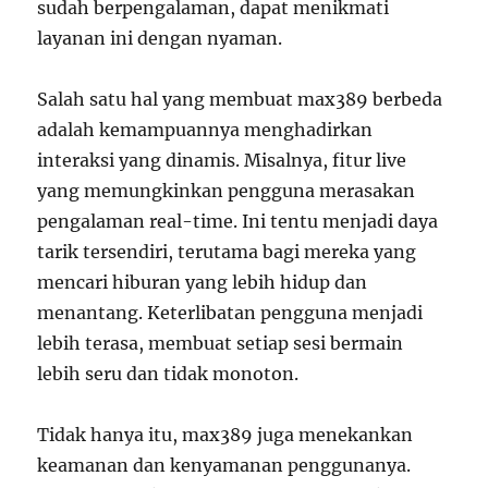
sudah berpengalaman, dapat menikmati
layanan ini dengan nyaman.
Salah satu hal yang membuat max389 berbeda
adalah kemampuannya menghadirkan
interaksi yang dinamis. Misalnya, fitur live
yang memungkinkan pengguna merasakan
pengalaman real-time. Ini tentu menjadi daya
tarik tersendiri, terutama bagi mereka yang
mencari hiburan yang lebih hidup dan
menantang. Keterlibatan pengguna menjadi
lebih terasa, membuat setiap sesi bermain
lebih seru dan tidak monoton.
Tidak hanya itu, max389 juga menekankan
keamanan dan kenyamanan penggunanya.