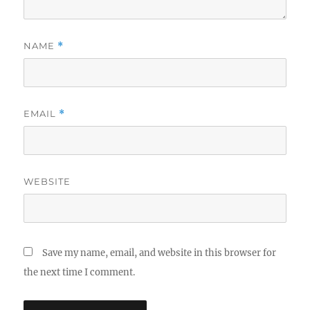
NAME
*
EMAIL
*
WEBSITE
Save my name, email, and website in this browser for
the next time I comment.