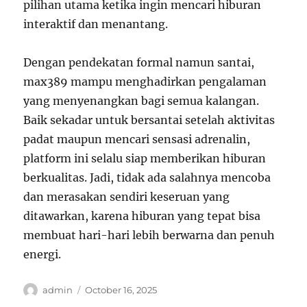
pilihan utama ketika ingin mencari hiburan
interaktif dan menantang.
Dengan pendekatan formal namun santai,
max389 mampu menghadirkan pengalaman
yang menyenangkan bagi semua kalangan.
Baik sekadar untuk bersantai setelah aktivitas
padat maupun mencari sensasi adrenalin,
platform ini selalu siap memberikan hiburan
berkualitas. Jadi, tidak ada salahnya mencoba
dan merasakan sendiri keseruan yang
ditawarkan, karena hiburan yang tepat bisa
membuat hari-hari lebih berwarna dan penuh
energi.
Author
Posted
admin
October 16, 2025
on