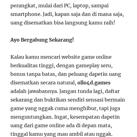
perangkat, mulai dari PC, laptop, sampai
smartphone. Jadi, kapan saja dan di mana saja,
uang disematkan bisa langsung kamu raih!
Ayo Bergabung Sekarang!
Kalau kamu mencari website game online
berkualitas tinggi, dengan gameplay seru,
bonus tanpa batas, dan peluang dapetin uang
disematkan secara natural,
ollo4d.games
adalah jawabannya. Jangan tunda lagi, daftar
sekarang dan buktikan sendiri sensasi bermain
game yang nggak cuma menghibur, tapi juga
menguntungkan. Ingat, kesempatan dapetin
uang dari game online ada di depan mata,
tinggal kamu yang mau ambil atau nggak.