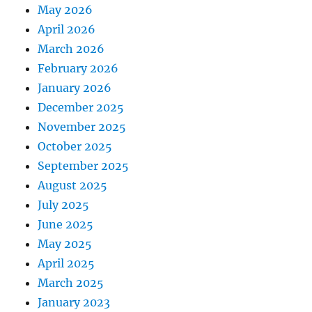
May 2026
April 2026
March 2026
February 2026
January 2026
December 2025
November 2025
October 2025
September 2025
August 2025
July 2025
June 2025
May 2025
April 2025
March 2025
January 2023