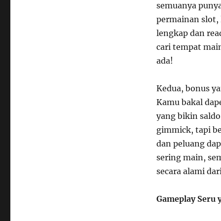
Tinggi
semuanya punya 
dengan
permainan slot,
Gameplay
lengkap dan rea
Seru
dan
cari tempat mai
Bonus
ada!
Tanpa
Batas
Kedua, bonus ya
Kamu bakal dape
yang bikin sald
gimmick, tapi b
dan peluang dap
sering main, se
secara alami da
Gameplay Seru 