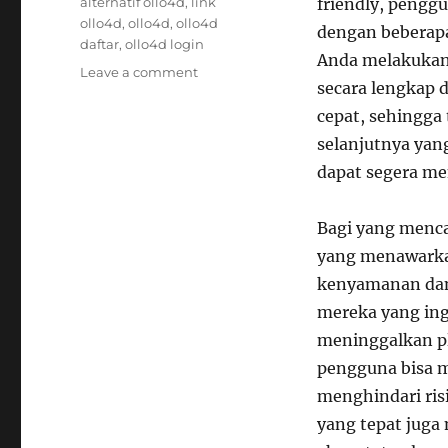
Tags
alternatif ollo4d
,
link
friendly, pengg
ollo4d
,
ollo4d
,
ollo4d
dengan beberapa
daftar
,
ollo4d login
Anda melakukan 
on
Leave a comment
secara lengkap 
Slot
Mahjong
cepat, sehingga 
Terbaik
selanjutnya yan
untuk
dapat segera me
Pemain
yang
Ingin
Bagi yang menc
Menang
yang menawark
Cepat
dengan
kenyamanan dan 
Modal
mereka yang ing
Lebih
meninggalkan pl
Hemat
pengguna bisa m
menghindari ris
yang tepat jug