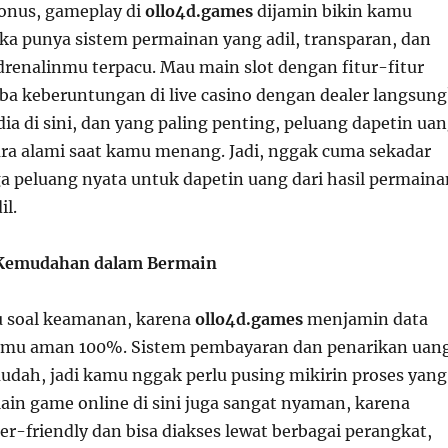
onus, gameplay di
ollo4d.games
dijamin bikin kamu
ka punya sistem permainan yang adil, transparan, dan
drenalinmu terpacu. Mau main slot dengan fitur-fitur
oba keberuntungan di live casino dengan dealer langsung
a di sini, dan yang paling penting, peluang dapetin ua
ra alami saat kamu menang. Jadi, nggak cuma sekadar
ga peluang nyata untuk dapetin uang dari hasil permaina
il.
Kemudahan dalam Bermain
u soal keamanan, karena
ollo4d.games
menjamin data
kamu aman 100%. Sistem pembayaran dan penarikan uan
udah, jadi kamu nggak perlu pusing mikirin proses yang
Main game online di sini juga sangat nyaman, karena
r-friendly dan bisa diakses lewat berbagai perangkat,