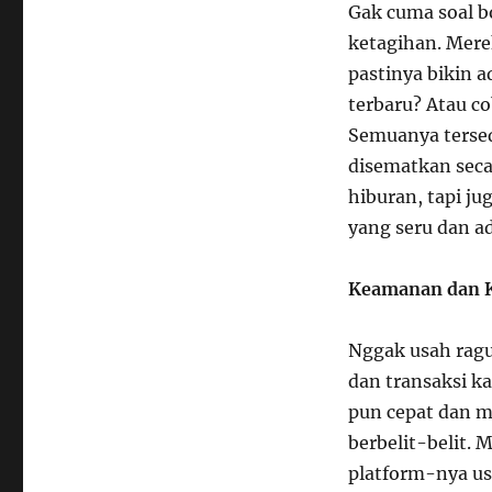
Gak cuma soal b
ketagihan. Mere
pastinya bikin a
terbaru? Atau c
Semuanya tersedi
disematkan seca
hiburan, tapi ju
yang seru dan ad
Keamanan dan 
Nggak usah rag
dan transaksi 
pun cepat dan m
berbelit-belit. 
platform-nya use