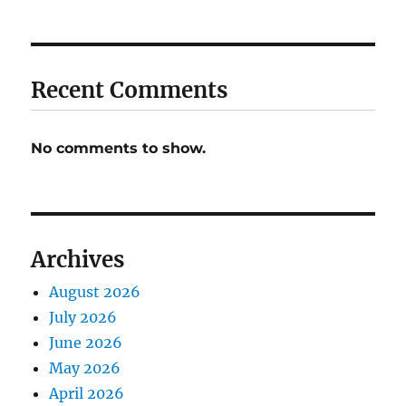
Recent Comments
No comments to show.
Archives
August 2026
July 2026
June 2026
May 2026
April 2026