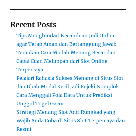
Bonus
Tanpa
Batas
Recent Posts
Tips Menghindari Kecanduan Judi Online
agar Tetap Aman dan Bertanggung Jawab
Temukan Cara Mudah Menang Besar dan
Capai Cuan Melimpah dari Slot Online
Terpercaya
Pelajari Rahasia Sukses Menang di Situs Slot
dan Ubah Modal Kecil Jadi Rejeki Nomplok
Cara Menggali Pola Data Untuk Prediksi
Unggul Togel Gacor
Strategi Menang Slot Anti Rungkad yang
Wajib Anda Coba di Situs Slot Terpercaya dan
Resmi