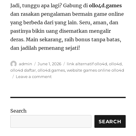
Jadi, tunggu apa lagi? Gabung di
ollo4d.games
dan rasakan pengalaman bermain game online
yang berbeda dari yang lain. Seru, aman, dan
pastinya bikin uang disematkan mengalir
deras. Main sekarang, raih bonus tanpa batas,
dan jadilah pemenang sejati!
Author
Posted
Tags
admin
June 1, 2026
link alternatif ollo4d
,
ollo4d
,
on
ollo4d daftar
,
ollo4d.games
,
website games online ollo4d
on
Leave a comment
Website
Game
Online
Berkualitas
Tinggi
Search
dengan
Gameplay
SEARCH
Seru
dan