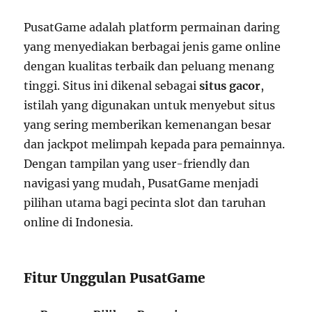
PusatGame adalah platform permainan daring
yang menyediakan berbagai jenis game online
dengan kualitas terbaik dan peluang menang
tinggi. Situs ini dikenal sebagai
situs gacor
,
istilah yang digunakan untuk menyebut situs
yang sering memberikan kemenangan besar
dan jackpot melimpah kepada para pemainnya.
Dengan tampilan yang user-friendly dan
navigasi yang mudah, PusatGame menjadi
pilihan utama bagi pecinta slot dan taruhan
online di Indonesia.
Fitur Unggulan PusatGame