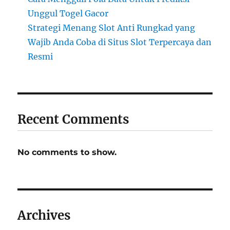
Unggul Togel Gacor
Strategi Menang Slot Anti Rungkad yang
Wajib Anda Coba di Situs Slot Terpercaya dan
Resmi
Recent Comments
No comments to show.
Archives