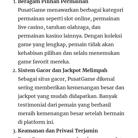
Beragam Pilihan Permainan
PusatGame menawarkan berbagai kategori
permainan seperti slot online, permainan
live casino, taruhan olahraga, dan
permainan kasino lainnya. Dengan koleksi
game yang lengkap, pemain tidak akan
kehabisan pilihan dan selalu menemukan
game favorit mereka.
Sistem Gacor dan Jackpot Melimpah
Sebagai situs gacor, PusatGame dikenal
sering memberikan kemenangan besar dan
jackpot yang mudah didapatkan. Banyak
testimonial dari pemain yang berhasil
meraih kemenangan besar setelah bermain
di platform ini.
Keamanan dan Privasi Terjamin