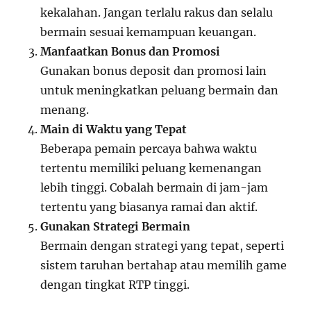
kekalahan. Jangan terlalu rakus dan selalu
bermain sesuai kemampuan keuangan.
Manfaatkan Bonus dan Promosi
Gunakan bonus deposit dan promosi lain
untuk meningkatkan peluang bermain dan
menang.
Main di Waktu yang Tepat
Beberapa pemain percaya bahwa waktu
tertentu memiliki peluang kemenangan
lebih tinggi. Cobalah bermain di jam-jam
tertentu yang biasanya ramai dan aktif.
Gunakan Strategi Bermain
Bermain dengan strategi yang tepat, seperti
sistem taruhan bertahap atau memilih game
dengan tingkat RTP tinggi.