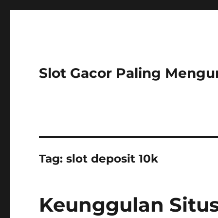
Slot Gacor Paling Men
Tag:
slot deposit 10k
Keunggulan Situ