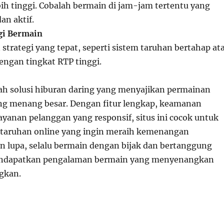
h tinggi. Cobalah bermain di jam-jam tertentu yang
an aktif.
gi Bermain
strategi yang tepat, seperti sistem taruhan bertahap at
ngan tingkat RTP tinggi.
h solusi hiburan daring yang menyajikan permainan
ng menang besar. Dengan fitur lengkap, keamanan
layanan pelanggan yang responsif, situs ini cocok untuk
n taruhan online yang ingin meraih kemenangan
n lupa, selalu bermain dengan bijak dan bertanggung
ndapatkan pengalaman bermain yang menyenangkan
gkan.