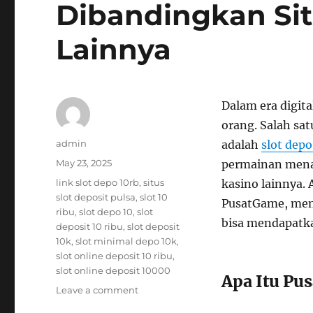
Dibandingkan Sit
Lainnya
Dalam era digita
orang. Salah sa
Author
admin
adalah
slot depo
Posted
May 23, 2025
permainan menar
on
Tags
link slot depo 10rb
,
situs
kasino lainnya. 
slot deposit pulsa
,
slot 10
PusatGame, meng
ribu
,
slot depo 10
,
slot
bisa mendapatka
deposit 10 ribu
,
slot deposit
10k
,
slot minimal depo 10k
,
slot online deposit 10 ribu
,
slot online deposit 10000
Apa Itu Pu
on
Leave a comment
Keunggulan