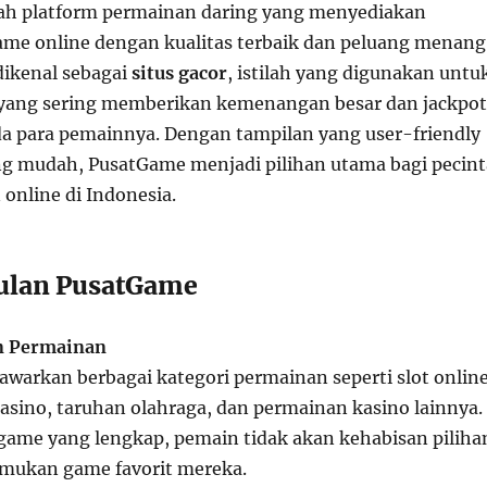
ah platform permainan daring yang menyediakan
game online dengan kualitas terbaik dan peluang menang
 dikenal sebagai
situs gacor
, istilah yang digunakan untu
 yang sering memberikan kemenangan besar dan jackpot
 para pemainnya. Dengan tampilan yang user-friendly
ng mudah, PusatGame menjadi pilihan utama bagi pecint
 online di Indonesia.
ulan PusatGame
n Permainan
arkan berbagai kategori permainan seperti slot online
casino, taruhan olahraga, dan permainan kasino lainnya.
game yang lengkap, pemain tidak akan kehabisan piliha
mukan game favorit mereka.