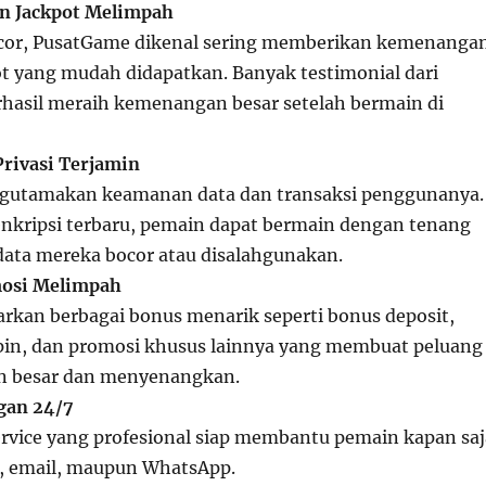
an Jackpot Melimpah
acor, PusatGame dikenal sering memberikan kemenanga
ot yang mudah didapatkan. Banyak testimonial dari
hasil meraih kemenangan besar setelah bermain di
rivasi Terjamin
utamakan keamanan data dan transaksi penggunanya.
nkripsi terbaru, pemain dapat bermain dengan tenang
data mereka bocor atau disalahgunakan.
osi Melimpah
arkan berbagai bonus menarik seperti bonus deposit,
spin, dan promosi khusus lainnya yang membuat peluang
 besar dan menyenangkan.
gan 24/7
rvice yang profesional siap membantu pemain kapan saj
at, email, maupun WhatsApp.