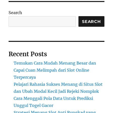
PusatGa
Dibandi
Search
Situs
Judi
SEARCH
Online
Lainnya
Recent Posts
Temukan Cara Mudah Menang Besar dan
Capai Cuan Melimpah dari Slot Online
Terpercaya
Pelajari Rahasia Sukses Menang di Situs Slot
dan Ubah Modal Kecil Jadi Rejeki Nomplok
Cara Menggali Pola Data Untuk Prediksi
Unggul Togel Gacor
Strategi Menang Slot Anti Rungkad yang