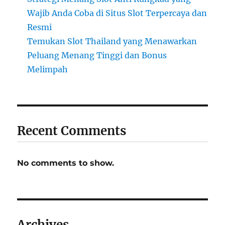
Wajib Anda Coba di Situs Slot Terpercaya dan
Resmi
Temukan Slot Thailand yang Menawarkan
Peluang Menang Tinggi dan Bonus
Melimpah
Recent Comments
No comments to show.
Archives