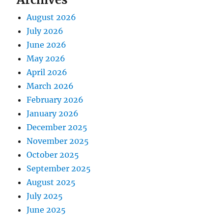
August 2026
July 2026
June 2026
May 2026
April 2026
March 2026
February 2026
January 2026
December 2025
November 2025
October 2025
September 2025
August 2025
July 2025
June 2025