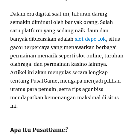
Dalam era digital saat ini, hiburan daring
semakin diminati oleh banyak orang. Salah
satu platform yang sedang naik daun dan
banyak dibicarakan adalah
slot depo 10k
, situs
gacor terpercaya yang menawarkan berbagai
permainan menarik seperti slot online, taruhan
olahraga, dan permainan kasino lainnya.
Artikel ini akan mengulas secara lengkap
tentang PusatGame, mengapa menjadi pilihan
utama para pemain, serta tips agar bisa
mendapatkan kemenangan maksimal di situs
ini.
Apa Itu PusatGame?