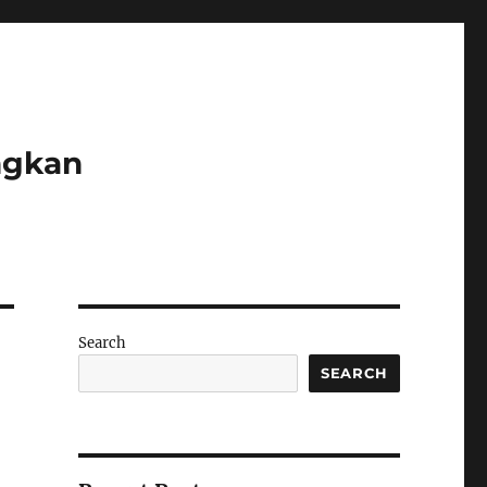
ngkan
Search
SEARCH