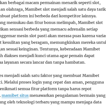
kan berbagai macam permainan menarik seperti slot,
an olahraga, Mamibet slot menjadi salah satu daya tarik
uat platform ini berbeda dari kompetitor lainnya.
ang memukau dan fitur bonus melimpah, Mamibet slot
an sensasi berbeda yang memacu adrenalin setiap
nggemar mesin slot pasti akan merasa puas karena varia
at kesulitan yang beragam, memungkinkan mereka untu
an sesuai keinginan. Tentunya, keberadaan Mamibet
h diakses menjadi kunci utama agar pemain dapat
 layanan secara lancar dan tanpa hambatan.
s menjadi salah satu faktor yang membuat Mamibet
i. Melalui proses login yang cepat dan aman, pengguna
enikmati semua fitur platform tanpa harus repot
.
mamibet situs
menawarkan pengalaman bermain yang
ung oleh teknologi terbaru yang mampu menjaga data