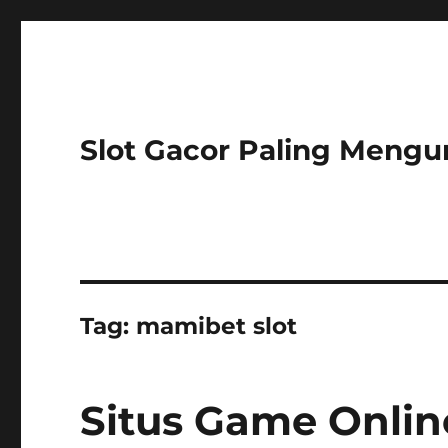
Slot Gacor Paling Men
Tag:
mamibet slot
Situs Game Onli