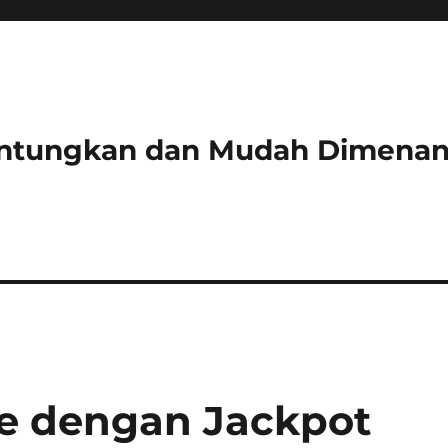
guntungkan dan Mudah Dimena
ne dengan Jackpot