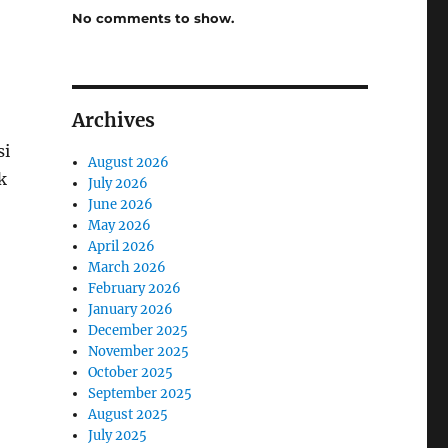
No comments to show.
Archives
si
August 2026
k
July 2026
June 2026
May 2026
April 2026
March 2026
February 2026
January 2026
December 2025
November 2025
October 2025
September 2025
August 2025
July 2025