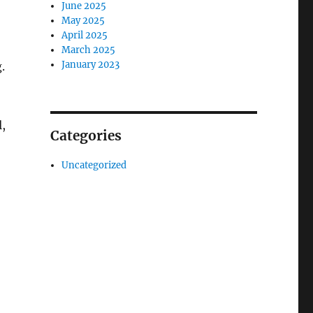
June 2025
May 2025
April 2025
March 2025
January 2023
.
,
Categories
Uncategorized