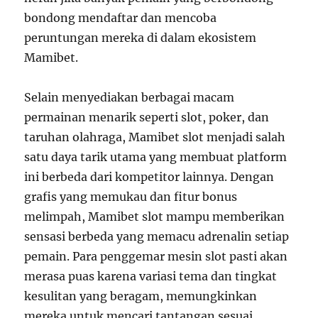
bondong mendaftar dan mencoba
peruntungan mereka di dalam ekosistem
Mamibet.
Selain menyediakan berbagai macam
permainan menarik seperti slot, poker, dan
taruhan olahraga, Mamibet slot menjadi salah
satu daya tarik utama yang membuat platform
ini berbeda dari kompetitor lainnya. Dengan
grafis yang memukau dan fitur bonus
melimpah, Mamibet slot mampu memberikan
sensasi berbeda yang memacu adrenalin setiap
pemain. Para penggemar mesin slot pasti akan
merasa puas karena variasi tema dan tingkat
kesulitan yang beragam, memungkinkan
mereka untuk mencari tantangan sesuai