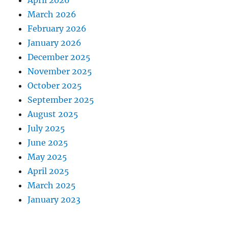
April 2026
March 2026
February 2026
January 2026
December 2025
November 2025
October 2025
September 2025
August 2025
July 2025
June 2025
May 2025
April 2025
March 2025
January 2023