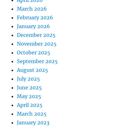
April 2026
March 2026
February 2026
January 2026
December 2025
November 2025
October 2025
September 2025
August 2025
July 2025
June 2025
May 2025
April 2025
March 2025
January 2023