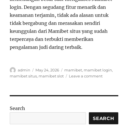
login. Dengan segudang fitur menarik dan
keamanan terjamin, tidak ada alasan untuk
tidak bergabung dan merasakan sendiri
keunggulan dari Mamibet situs yang sudah
terpercaya dan terbukti memberikan
pengalaman judi daring terbaik.
Author
Posted
Tags
admin
May 24, 2026
mamibet
,
mamibet login
,
on
on
mamibet situs
,
mamibet slot
Leave a comment
Situs
Game
Online
dengan
Jackpot
Search
Slot
Gacor
SEARCH
Terbesar