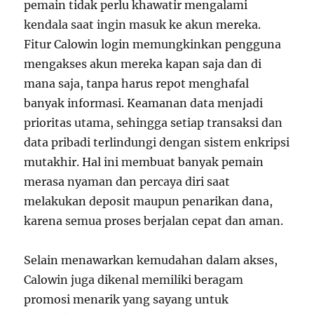
pemain tidak perlu khawatir mengalami
kendala saat ingin masuk ke akun mereka.
Fitur Calowin login memungkinkan pengguna
mengakses akun mereka kapan saja dan di
mana saja, tanpa harus repot menghafal
banyak informasi. Keamanan data menjadi
prioritas utama, sehingga setiap transaksi dan
data pribadi terlindungi dengan sistem enkripsi
mutakhir. Hal ini membuat banyak pemain
merasa nyaman dan percaya diri saat
melakukan deposit maupun penarikan dana,
karena semua proses berjalan cepat dan aman.
Selain menawarkan kemudahan dalam akses,
Calowin juga dikenal memiliki beragam
promosi menarik yang sayang untuk