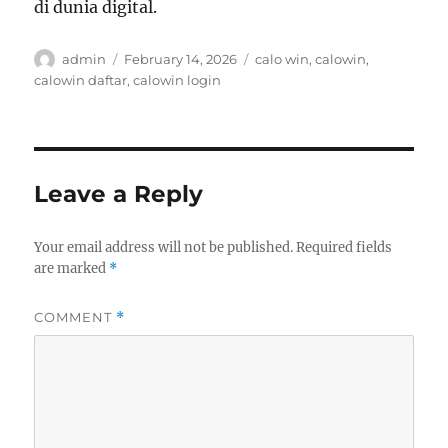
di dunia digital.
Author
Posted
Tags
admin
February 14, 2026
calo win
,
calowin
,
on
calowin daftar
,
calowin login
Leave a Reply
Your email address will not be published.
Required fields
are marked
*
COMMENT
*