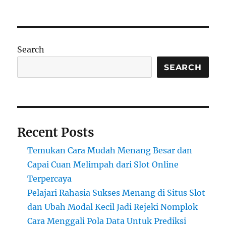
Search
SEARCH
Recent Posts
Temukan Cara Mudah Menang Besar dan
Capai Cuan Melimpah dari Slot Online
Terpercaya
Pelajari Rahasia Sukses Menang di Situs Slot
dan Ubah Modal Kecil Jadi Rejeki Nomplok
Cara Menggali Pola Data Untuk Prediksi