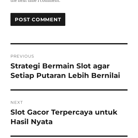
the next time I comment.
Post
PREVIOUS
navigation
Strategi Bermain Slot agar
Previous
post:
Setiap Putaran Lebih Bernilai
NEXT
Slot Gacor Terpercaya untuk
Next
post:
Hasil Nyata