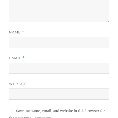
NAME
*
EMAIL
*
WEBSITE
Save my name, email, and website in this browser for