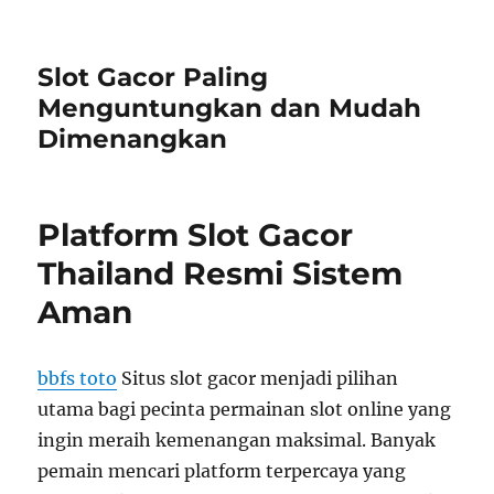
Slot Gacor Paling
Menguntungkan dan Mudah
Dimenangkan
Platform Slot Gacor
Thailand Resmi Sistem
Aman
bbfs toto
Situs slot gacor menjadi pilihan
utama bagi pecinta permainan slot online yang
ingin meraih kemenangan maksimal. Banyak
pemain mencari platform terpercaya yang