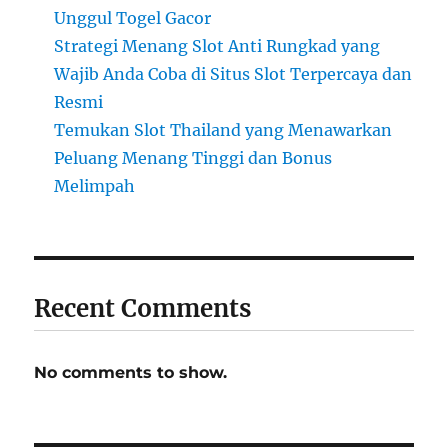
Unggul Togel Gacor
Strategi Menang Slot Anti Rungkad yang
Wajib Anda Coba di Situs Slot Terpercaya dan
Resmi
Temukan Slot Thailand yang Menawarkan
Peluang Menang Tinggi dan Bonus
Melimpah
Recent Comments
No comments to show.