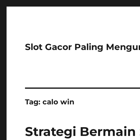
Slot Gacor Paling Men
Tag:
calo win
Strategi Bermain 