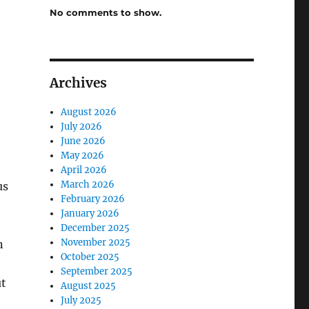
No comments to show.
Archives
August 2026
July 2026
June 2026
May 2026
April 2026
March 2026
us
February 2026
January 2026
December 2025
November 2025
n
October 2025
September 2025
t
August 2025
July 2025