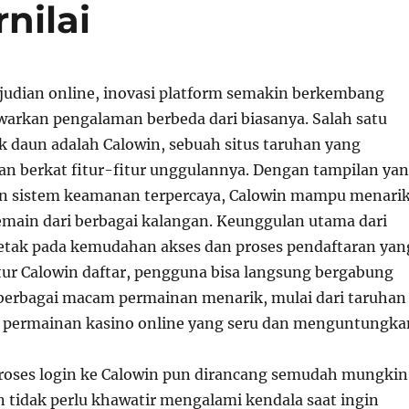
nilai
judian online, inovasi platform semakin berkembang
arkan pengalaman berbeda dari biasanya. Salah satu
k daun adalah Calowin, sebuah situs taruhan yang
an berkat fitur-fitur unggulannya. Dengan tampilan ya
an sistem keamanan terpercaya, Calowin mampu menari
main dari berbagai kalangan. Keunggulan utama dari
rletak pada kemudahan akses dan proses pendaftaran yan
itur Calowin daftar, pengguna bisa langsung bergabung
erbagai macam permainan menarik, mulai dari taruhan
 permainan kasino online yang seru dan menguntungka
proses login ke Calowin pun dirancang semudah mungkin
 tidak perlu khawatir mengalami kendala saat ingin