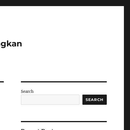
ngkan
Search
SEARCH