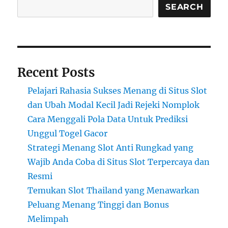
SEARCH
Recent Posts
Pelajari Rahasia Sukses Menang di Situs Slot
dan Ubah Modal Kecil Jadi Rejeki Nomplok
Cara Menggali Pola Data Untuk Prediksi
Unggul Togel Gacor
Strategi Menang Slot Anti Rungkad yang
Wajib Anda Coba di Situs Slot Terpercaya dan
Resmi
Temukan Slot Thailand yang Menawarkan
Peluang Menang Tinggi dan Bonus
Melimpah