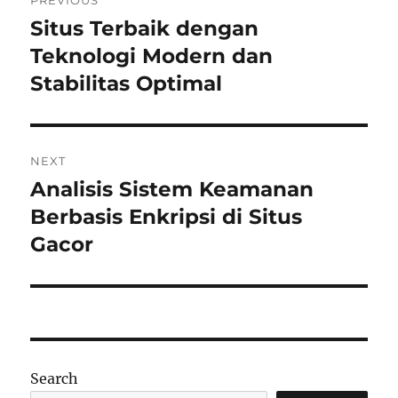
PREVIOUS
navigation
Situs Terbaik dengan
Previous
post:
Teknologi Modern dan
Stabilitas Optimal
NEXT
Analisis Sistem Keamanan
Next
post:
Berbasis Enkripsi di Situs
Gacor
Search