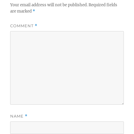
Your email address will not be published.
Required fields
are marked
*
COMMENT
*
NAME
*