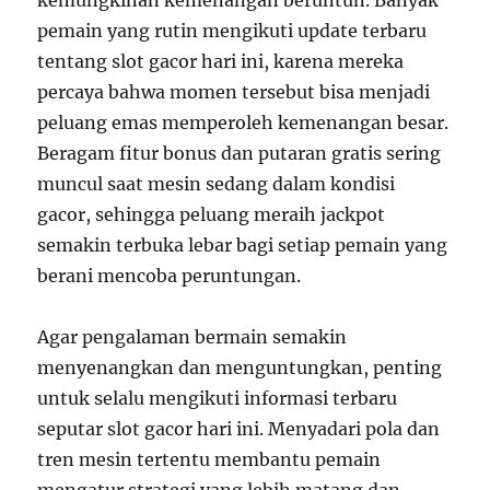
kemungkinan kemenangan beruntun. Banyak
pemain yang rutin mengikuti update terbaru
tentang slot gacor hari ini, karena mereka
percaya bahwa momen tersebut bisa menjadi
peluang emas memperoleh kemenangan besar.
Beragam fitur bonus dan putaran gratis sering
muncul saat mesin sedang dalam kondisi
gacor, sehingga peluang meraih jackpot
semakin terbuka lebar bagi setiap pemain yang
berani mencoba peruntungan.
Agar pengalaman bermain semakin
menyenangkan dan menguntungkan, penting
untuk selalu mengikuti informasi terbaru
seputar slot gacor hari ini. Menyadari pola dan
tren mesin tertentu membantu pemain