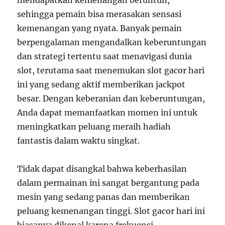
mendapatkan kemenangan beruntun,
sehingga pemain bisa merasakan sensasi
kemenangan yang nyata. Banyak pemain
berpengalaman mengandalkan keberuntungan
dan strategi tertentu saat menavigasi dunia
slot, terutama saat menemukan slot gacor hari
ini yang sedang aktif memberikan jackpot
besar. Dengan keberanian dan keberuntungan,
Anda dapat memanfaatkan momen ini untuk
meningkatkan peluang meraih hadiah
fantastis dalam waktu singkat.
Tidak dapat disangkal bahwa keberhasilan
dalam permainan ini sangat bergantung pada
mesin yang sedang panas dan memberikan
peluang kemenangan tinggi. Slot gacor hari ini