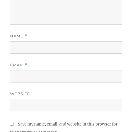
NAME
*
EMAIL
*
WEBSITE
Save my name, email, and website in this browser for