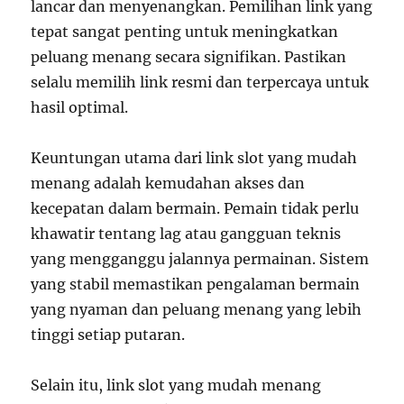
lancar dan menyenangkan. Pemilihan link yang
tepat sangat penting untuk meningkatkan
peluang menang secara signifikan. Pastikan
selalu memilih link resmi dan terpercaya untuk
hasil optimal.
Keuntungan utama dari link slot yang mudah
menang adalah kemudahan akses dan
kecepatan dalam bermain. Pemain tidak perlu
khawatir tentang lag atau gangguan teknis
yang mengganggu jalannya permainan. Sistem
yang stabil memastikan pengalaman bermain
yang nyaman dan peluang menang yang lebih
tinggi setiap putaran.
Selain itu, link slot yang mudah menang