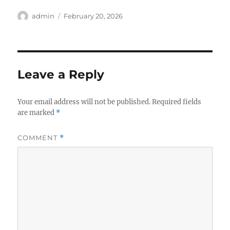
Author
Posted
admin
February 20, 2026
on
Leave a Reply
Your email address will not be published.
Required fields
are marked
*
COMMENT
*