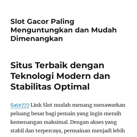
Slot Gacor Paling
Menguntungkan dan Mudah
Dimenangkan
Situs Terbaik dengan
Teknologi Modern dan
Stabilitas Optimal
Sate777
Link Slot mudah menang menawarkan
peluang besar bagi pemain yang ingin meraih
kemenangan maksimal. Dengan akses yang
stabil dan terpercaya, permainan menjadi lebih