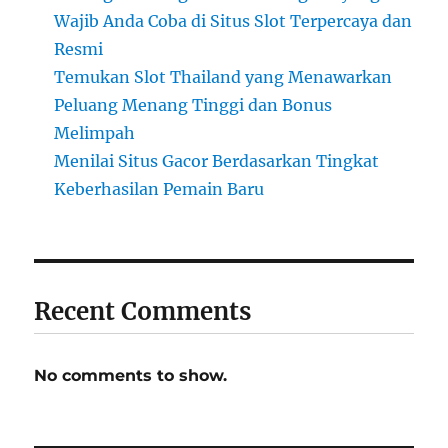
Wajib Anda Coba di Situs Slot Terpercaya dan
Resmi
Temukan Slot Thailand yang Menawarkan
Peluang Menang Tinggi dan Bonus
Melimpah
Menilai Situs Gacor Berdasarkan Tingkat
Keberhasilan Pemain Baru
Recent Comments
No comments to show.