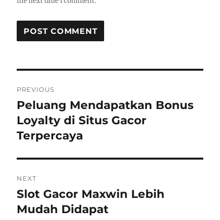
the next time I comment.
Post
PREVIOUS
navigation
Peluang Mendapatkan Bonus
Previous
post:
Loyalty di Situs Gacor
Terpercaya
NEXT
Slot Gacor Maxwin Lebih
Next
post:
Mudah Didapat