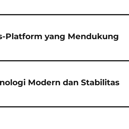
s-Platform yang Mendukung
nologi Modern dan Stabilitas