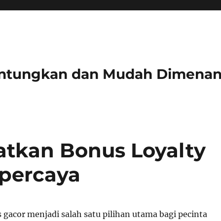
guntungkan dan Mudah Dimena
tkan Bonus Loyalty
rpercaya
 gacor menjadi salah satu pilihan utama bagi pecinta