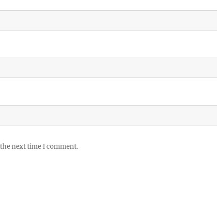
 the next time I comment.