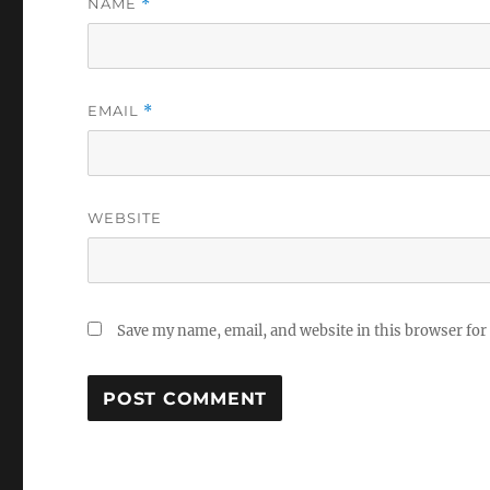
NAME
*
EMAIL
*
WEBSITE
Save my name, email, and website in this browser for