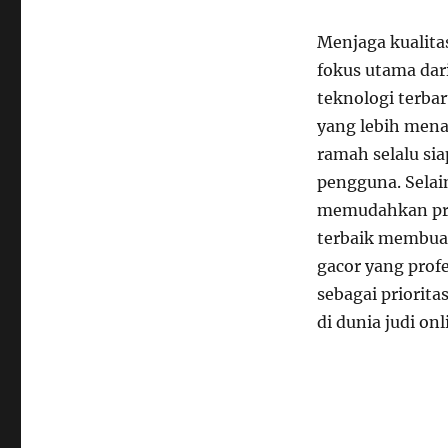
Menjaga kualita
fokus utama dar
teknologi terb
yang lebih mena
ramah selalu si
pengguna. Selai
memudahkan pro
terbaik membuat
gacor yang prof
sebagai priorit
di dunia judi onl