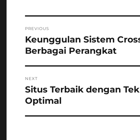
Post
PREVIOUS
navigation
Keunggulan Sistem Cros
Previous
post:
Berbagai Perangkat
NEXT
Situs Terbaik dengan Tek
Next
post:
Optimal