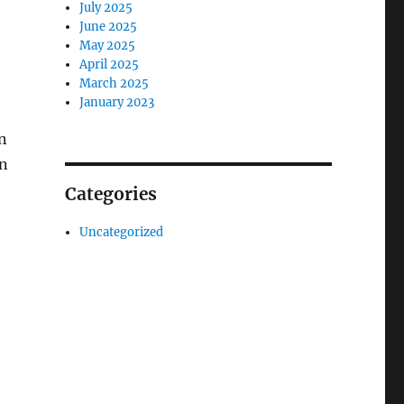
July 2025
June 2025
May 2025
April 2025
March 2025
January 2023
n
an
Categories
Uncategorized