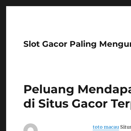
Slot Gacor Paling Men
Peluang Mendapa
di Situs Gacor Te
toto macau
Situs