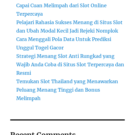
Capai Cuan Melimpah dari Slot Online
Terpercaya
Pelajari Rahasia Sukses Menang di Situs Slot
dan Ubah Modal Kecil Jadi Rejeki Nomplok
Cara Menggali Pola Data Untuk Prediksi
Unggul Togel Gacor
Strategi Menang Slot Anti Rungkad yang
Wajib Anda Coba di Situs Slot Terpercaya dan
Resmi
Temukan Slot Thailand yang Menawarkan
Peluang Menang Tinggi dan Bonus
Melimpah