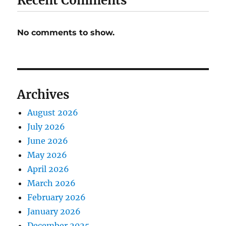
Recent Comments
No comments to show.
Archives
August 2026
July 2026
June 2026
May 2026
April 2026
March 2026
February 2026
January 2026
December 2025