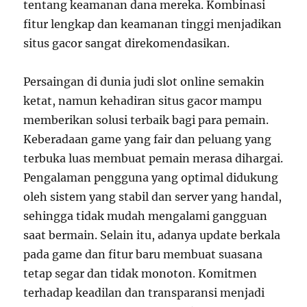
tentang keamanan dana mereka. Kombinasi
fitur lengkap dan keamanan tinggi menjadikan
situs gacor sangat direkomendasikan.
Persaingan di dunia judi slot online semakin
ketat, namun kehadiran situs gacor mampu
memberikan solusi terbaik bagi para pemain.
Keberadaan game yang fair dan peluang yang
terbuka luas membuat pemain merasa dihargai.
Pengalaman pengguna yang optimal didukung
oleh sistem yang stabil dan server yang handal,
sehingga tidak mudah mengalami gangguan
saat bermain. Selain itu, adanya update berkala
pada game dan fitur baru membuat suasana
tetap segar dan tidak monoton. Komitmen
terhadap keadilan dan transparansi menjadi