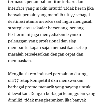
termasuk penambahan fitur terbaru dan
interface yang makin intuitif. Tidak heran jika
banyak pemain yang memilih ulti77 sebagai
destinasi utama mereka saat ingin mengasah
strategi atau sekadar bersenang-senang.
Platform ini juga menyediakan layanan
pelanggan yang profesional dan siap
membantu kapan saja, memastikan setiap
masalah terselesaikan dengan cepat dan
memuaskan.
Mengikuti tren industri permainan daring,
ulti77 tetap kompetitif dan menawarkan
berbagai promo menarik yang sayang untuk
dilewatkan. Dengan berbagai keunggulan yang
dimiliki, tidak mengherankan jika banyak