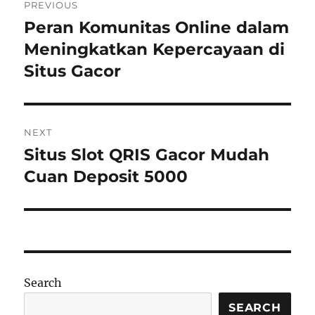
PREVIOUS
navigation
Peran Komunitas Online dalam
Previous
post:
Meningkatkan Kepercayaan di
Situs Gacor
NEXT
Situs Slot QRIS Gacor Mudah
Next
post:
Cuan Deposit 5000
Search
SEARCH