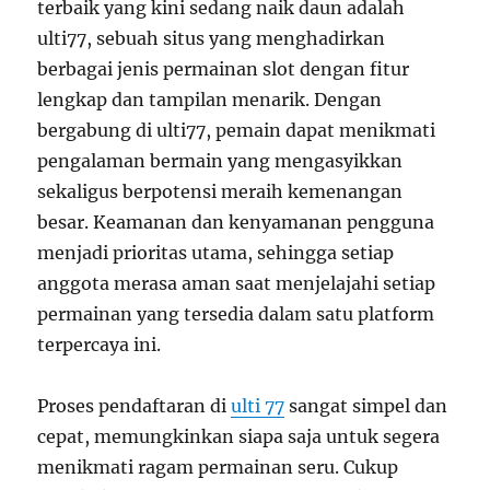
terbaik yang kini sedang naik daun adalah
ulti77, sebuah situs yang menghadirkan
berbagai jenis permainan slot dengan fitur
lengkap dan tampilan menarik. Dengan
bergabung di ulti77, pemain dapat menikmati
pengalaman bermain yang mengasyikkan
sekaligus berpotensi meraih kemenangan
besar. Keamanan dan kenyamanan pengguna
menjadi prioritas utama, sehingga setiap
anggota merasa aman saat menjelajahi setiap
permainan yang tersedia dalam satu platform
terpercaya ini.
Proses pendaftaran di
ulti 77
sangat simpel dan
cepat, memungkinkan siapa saja untuk segera
menikmati ragam permainan seru. Cukup