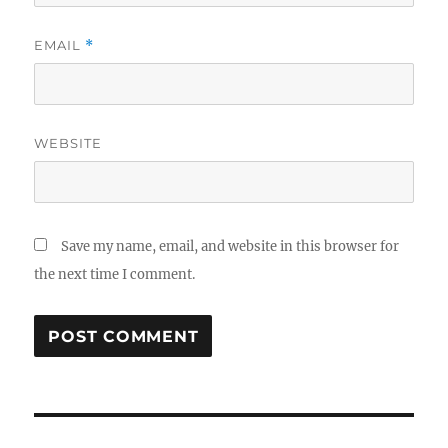
EMAIL
*
WEBSITE
Save my name, email, and website in this browser for
the next time I comment.
Post