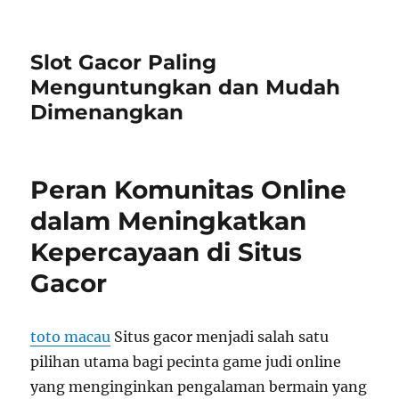
Slot Gacor Paling
Menguntungkan dan Mudah
Dimenangkan
Peran Komunitas Online
dalam Meningkatkan
Kepercayaan di Situs
Gacor
toto macau
Situs gacor menjadi salah satu
pilihan utama bagi pecinta game judi online
yang menginginkan pengalaman bermain yang