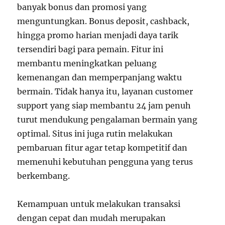
banyak bonus dan promosi yang
menguntungkan. Bonus deposit, cashback,
hingga promo harian menjadi daya tarik
tersendiri bagi para pemain. Fitur ini
membantu meningkatkan peluang
kemenangan dan memperpanjang waktu
bermain. Tidak hanya itu, layanan customer
support yang siap membantu 24 jam penuh
turut mendukung pengalaman bermain yang
optimal. Situs ini juga rutin melakukan
pembaruan fitur agar tetap kompetitif dan
memenuhi kebutuhan pengguna yang terus
berkembang.
Kemampuan untuk melakukan transaksi
dengan cepat dan mudah merupakan