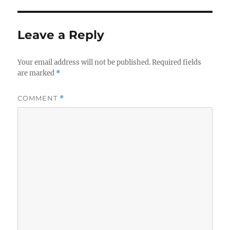
Leave a Reply
Your email address will not be published.
Required fields
are marked
*
COMMENT
*