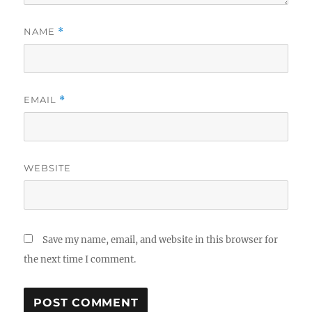
NAME
*
EMAIL
*
WEBSITE
Save my name, email, and website in this browser for
the next time I comment.