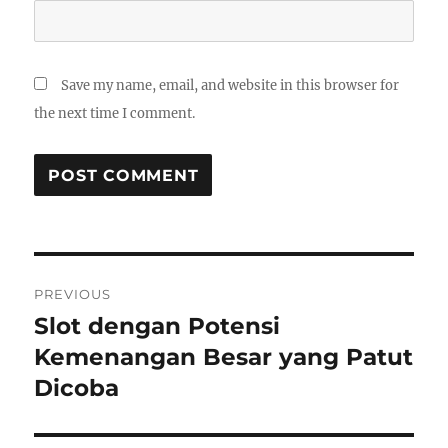
Save my name, email, and website in this browser for
the next time I comment.
Post
PREVIOUS
navigation
Slot dengan Potensi
Previous
post:
Kemenangan Besar yang Patut
Dicoba