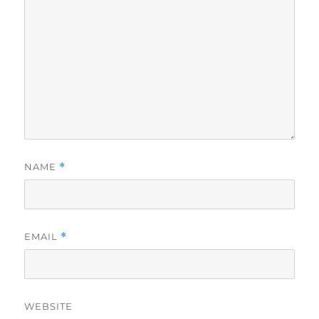
NAME
*
EMAIL
*
WEBSITE