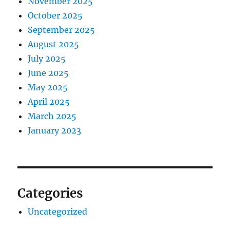
November 2025
October 2025
September 2025
August 2025
July 2025
June 2025
May 2025
April 2025
March 2025
January 2023
Categories
Uncategorized