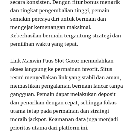
secara konsisten. Dengan fitur bonus menarik
dan tingkat pengembalian tinggi, pemain
semakin percaya diri untuk bermain dan
mengejar kemenangan maksimal.
Keberhasilan bermain tergantung strategi dan
pemilihan waktu yang tepat.
Link Maxwin Paus Slot Gacor memudahkan
akses langsung ke permainan favorit. Situs
resmi menyediakan link yang stabil dan aman,
memastikan pengalaman bermain lancar tanpa
gangguan. Pemain dapat melakukan deposit
dan penarikan dengan cepat, sehingga fokus
utama tetap pada permainan dan strategi
meraih jackpot. Keamanan data juga menjadi
prioritas utama dari platform ini.