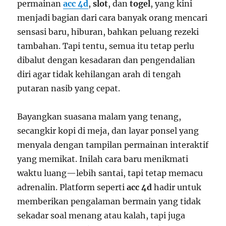
permainan
acc 4d
,
slot
, dan
togel
, yang kini
menjadi bagian dari cara banyak orang mencari
sensasi baru, hiburan, bahkan peluang rezeki
tambahan. Tapi tentu, semua itu tetap perlu
dibalut dengan kesadaran dan pengendalian
diri agar tidak kehilangan arah di tengah
putaran nasib yang cepat.
Bayangkan suasana malam yang tenang,
secangkir kopi di meja, dan layar ponsel yang
menyala dengan tampilan permainan interaktif
yang memikat. Inilah cara baru menikmati
waktu luang—lebih santai, tapi tetap memacu
adrenalin. Platform seperti
acc 4d
hadir untuk
memberikan pengalaman bermain yang tidak
sekadar soal menang atau kalah, tapi juga