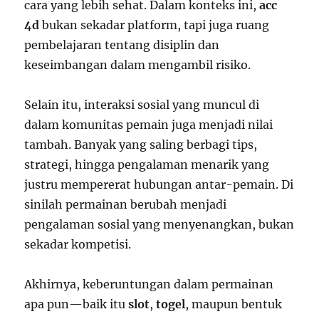
cara yang lebih sehat. Dalam konteks ini,
acc
4d
bukan sekadar platform, tapi juga ruang
pembelajaran tentang disiplin dan
keseimbangan dalam mengambil risiko.
Selain itu, interaksi sosial yang muncul di
dalam komunitas pemain juga menjadi nilai
tambah. Banyak yang saling berbagi tips,
strategi, hingga pengalaman menarik yang
justru mempererat hubungan antar-pemain. Di
sinilah permainan berubah menjadi
pengalaman sosial yang menyenangkan, bukan
sekadar kompetisi.
Akhirnya, keberuntungan dalam permainan
apa pun—baik itu
slot
,
togel
, maupun bentuk