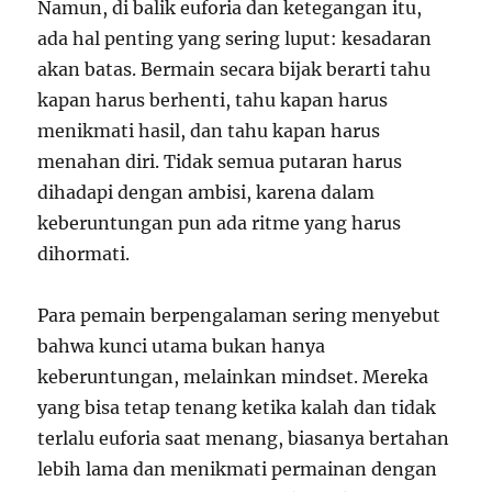
Namun, di balik euforia dan ketegangan itu,
ada hal penting yang sering luput: kesadaran
akan batas. Bermain secara bijak berarti tahu
kapan harus berhenti, tahu kapan harus
menikmati hasil, dan tahu kapan harus
menahan diri. Tidak semua putaran harus
dihadapi dengan ambisi, karena dalam
keberuntungan pun ada ritme yang harus
dihormati.
Para pemain berpengalaman sering menyebut
bahwa kunci utama bukan hanya
keberuntungan, melainkan mindset. Mereka
yang bisa tetap tenang ketika kalah dan tidak
terlalu euforia saat menang, biasanya bertahan
lebih lama dan menikmati permainan dengan