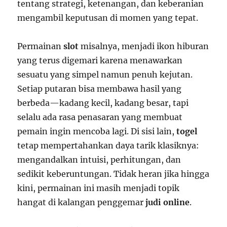
tentang strategi, ketenangan, dan keberanian
mengambil keputusan di momen yang tepat.
Permainan
slot
misalnya, menjadi ikon hiburan
yang terus digemari karena menawarkan
sesuatu yang simpel namun penuh kejutan.
Setiap putaran bisa membawa hasil yang
berbeda—kadang kecil, kadang besar, tapi
selalu ada rasa penasaran yang membuat
pemain ingin mencoba lagi. Di sisi lain,
togel
tetap mempertahankan daya tarik klasiknya:
mengandalkan intuisi, perhitungan, dan
sedikit keberuntungan. Tidak heran jika hingga
kini, permainan ini masih menjadi topik
hangat di kalangan penggemar
judi online
.