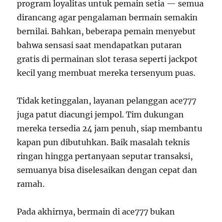
program loyalitas untuk pemain setia — semua
dirancang agar pengalaman bermain semakin
bernilai. Bahkan, beberapa pemain menyebut
bahwa sensasi saat mendapatkan putaran
gratis di permainan slot terasa seperti jackpot
kecil yang membuat mereka tersenyum puas.
Tidak ketinggalan, layanan pelanggan ace777
juga patut diacungi jempol. Tim dukungan
mereka tersedia 24 jam penuh, siap membantu
kapan pun dibutuhkan. Baik masalah teknis
ringan hingga pertanyaan seputar transaksi,
semuanya bisa diselesaikan dengan cepat dan
ramah.
Pada akhirnya, bermain di ace777 bukan