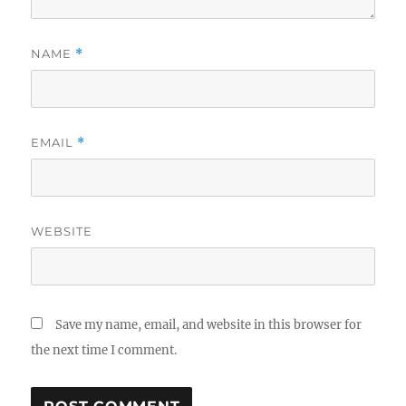
NAME
*
EMAIL
*
WEBSITE
Save my name, email, and website in this browser for
the next time I comment.