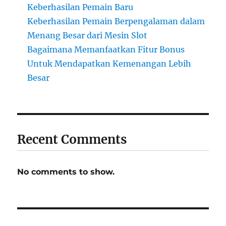
Keberhasilan Pemain Baru
Keberhasilan Pemain Berpengalaman dalam
Menang Besar dari Mesin Slot
Bagaimana Memanfaatkan Fitur Bonus
Untuk Mendapatkan Kemenangan Lebih
Besar
Recent Comments
No comments to show.