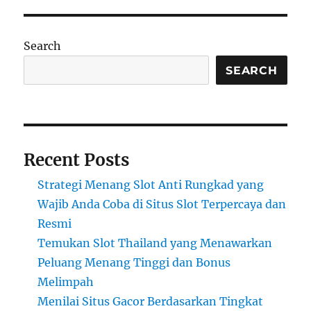
Search
SEARCH
Recent Posts
Strategi Menang Slot Anti Rungkad yang
Wajib Anda Coba di Situs Slot Terpercaya dan
Resmi
Temukan Slot Thailand yang Menawarkan
Peluang Menang Tinggi dan Bonus
Melimpah
Menilai Situs Gacor Berdasarkan Tingkat