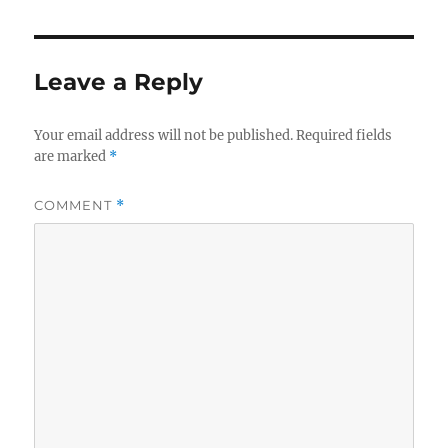
Leave a Reply
Your email address will not be published.
Required fields
are marked
*
COMMENT
*