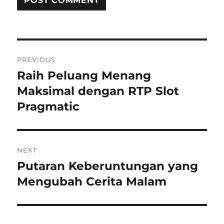
Post
PREVIOUS
navigation
Raih Peluang Menang
Previous
post:
Maksimal dengan RTP Slot
Pragmatic
NEXT
Putaran Keberuntungan yang
Next
post:
Mengubah Cerita Malam