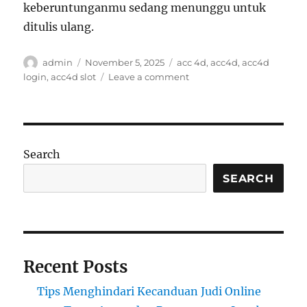
keberuntunganmu sedang menunggu untuk
ditulis ulang.
Author
Posted
Tags
admin
November 5, 2025
acc 4d
,
acc4d
,
acc4d
on
on
login
,
acc4d slot
Leave a comment
Putaran
Keberuntungan
yang
Mengubah
Cerita
Search
Malam
SEARCH
Recent Posts
Tips Menghindari Kecanduan Judi Online