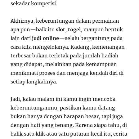
sekadar kompetisi.
Akhirnya, keberuntungan dalam permainan
apa pun—baik itu
slot
,
togel
, maupun bentuk
lain dari
judi online
—selalu bergantung pada
cara kita mengelolanya. Kadang, kemenangan
terbesar bukan terletak pada jumlah hadiah
yang didapat, melainkan pada kemampuan
menikmati proses dan menjaga kendali diri di
setiap langkahnya.
Jadi, kalau malam ini kamu ingin mencoba
keberuntunganmu, pastikan kamu datang
bukan hanya dengan harapan besar, tapi juga
dengan hati yang tenang. Karena siapa tahu, di
balik satu klik atau satu putaran kecil itu, cerita