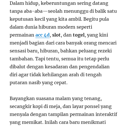
Dalam hidup, keberuntungan sering datang
tanpa aba-aba—seolah menunggu di balik satu
keputusan kecil yang kita ambil. Begitu pula
dalam dunia hiburan modern seperti
permainan
acc 4d
,
slot
, dan
togel
, yang kini
menjadi bagian dari cara banyak orang mencari
sensasi baru, hiburan, bahkan peluang rezeki
tambahan. Tapi tentu, semua itu tetap perlu
dibalut dengan kesadaran dan pengendalian
diri agar tidak kehilangan arah di tengah
putaran nasib yang cepat.
Bayangkan suasana malam yang tenang,
secangkir kopi di meja, dan layar ponsel yang
menyala dengan tampilan permainan interaktif
yang memikat. Inilah cara baru menikmati