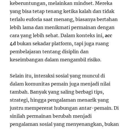
keberuntungan, melainkan mindset. Mereka
yang bisa tetap tenang ketika kalah dan tidak
terlalu euforia saat menang, biasanya bertahan
lebih lama dan menikmati permainan dengan
cara yang lebih sehat. Dalam konteks ini,
acc
4d
bukan sekadar platform, tapi juga ruang
pembelajaran tentang disiplin dan
keseimbangan dalam mengambil risiko.
Selain itu, interaksi sosial yang muncul di
dalam komunitas pemain juga menjadi nilai
tambah. Banyak yang saling berbagi tips,
strategi, hingga pengalaman menarik yang
justru mempererat hubungan antar-pemain. Di
sinilah permainan berubah menjadi
pengalaman sosial yang menyenangkan, bukan