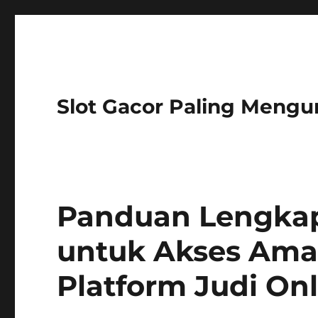
Slot Gacor Paling Men
Panduan Lengkap
untuk Akses Ama
Platform Judi On