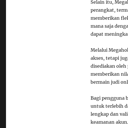
Selain itu, Meg
perangkat, term
memberikan flek
mana saja denga
dapat meningkat
Melalui Megaho
akses, tetapi j
disediakan oleh 
memberikan nil
bermain judi onl
Bagi pengguna b
untuk terlebih 
lengkap dan vali
keamanan akun. S