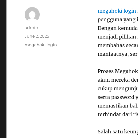
megahoki login
pengguna yang i
Author
admin
Dengan kemudaha
Posted
June 2, 2025
menjadi pilihan 
on
Tags
megahoki login
membahas secar
manfaatnya, ser
Proses Megahoki
akun mereka de
cukup mengunju
serta password 
memastikan bahw
terhindar dari r
Salah satu keun