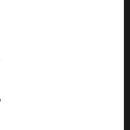
i
n
n