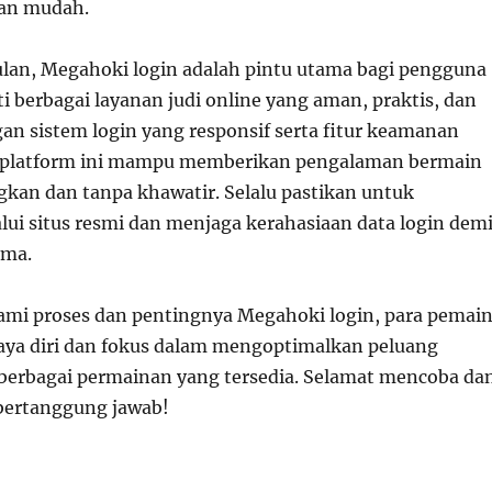
gan mudah.
lan, Megahoki login adalah pintu utama bagi pengguna
 berbagai layanan judi online yang aman, praktis, dan
gan sistem login yang responsif serta fitur keamanan
platform ini mampu memberikan pengalaman bermain
an dan tanpa khawatir. Selalu pastikan untuk
ui situs resmi dan menjaga kerahasiaan data login dem
ama.
i proses dan pentingnya Megahoki login, para pemai
caya diri dan fokus dalam mengoptimalkan peluang
erbagai permainan yang tersedia. Selamat mencoba da
bertanggung jawab!