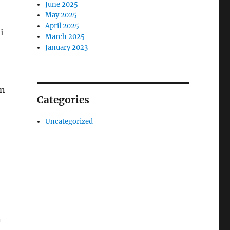
June 2025
May 2025
April 2025
i
March 2025
January 2023
an
Categories
Uncategorized
m
n