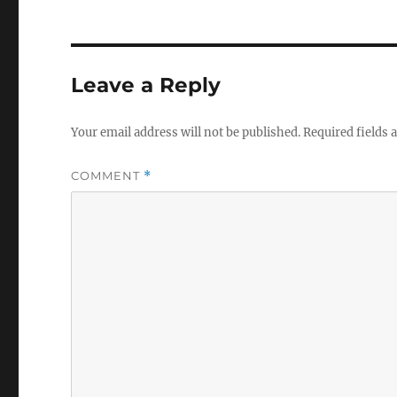
Leave a Reply
Your email address will not be published.
Required fields
COMMENT
*