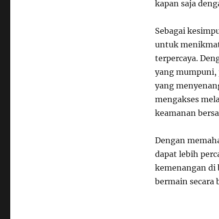
kapan saja den
Sebagai kesimpu
untuk menikmati
terpercaya. Den
yang mumpuni, 
yang menyenangk
mengakses melal
keamanan bers
Dengan memaham
dapat lebih per
kemenangan di b
bermain secara 