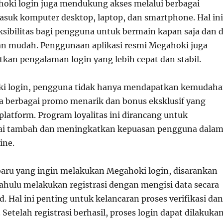
ahoki login juga mendukung akses melalui berbagai
asuk komputer desktop, laptop, dan smartphone. Hal ini
sibilitas bagi pengguna untuk bermain kapan saja dan d
n mudah. Penggunaan aplikasi resmi Megahoki juga
kan pengalaman login yang lebih cepat dan stabil.
ki login, pengguna tidak hanya mendapatkan kemudah
uga berbagai promo menarik dan bonus eksklusif yang
platform. Program loyalitas ini dirancang untuk
ai tambah dan meningkatkan kepuasan pengguna dala
ine.
aru yang ingin melakukan Megahoki login, disarankan
dahulu melakukan registrasi dengan mengisi data secara
d. Hal ini penting untuk kelancaran proses verifikasi dan
etelah registrasi berhasil, proses login dapat dilakuka