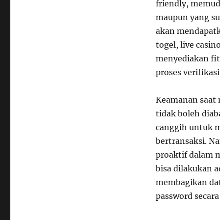
friendly, memu
maupun yang sud
akan mendapatka
togel, live casin
menyediakan fit
proses verifikas
Keamanan saat 
tidak boleh dia
canggih untuk m
bertransaksi. Na
proaktif dalam 
bisa dilakukan 
membagikan data
password secara 