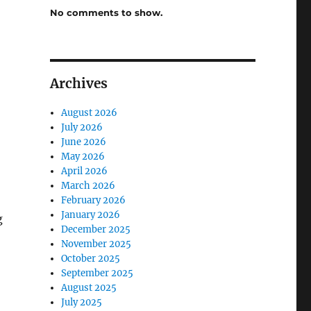
No comments to show.
Archives
August 2026
July 2026
June 2026
May 2026
April 2026
March 2026
February 2026
January 2026
g
December 2025
November 2025
October 2025
September 2025
August 2025
July 2025