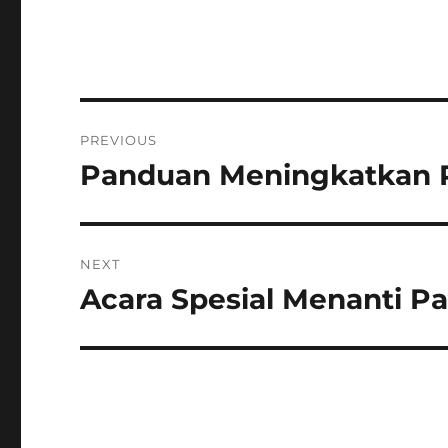
Post
PREVIOUS
navigation
Panduan Meningkatkan P
Previous
post:
NEXT
Acara Spesial Menanti P
Next
post: