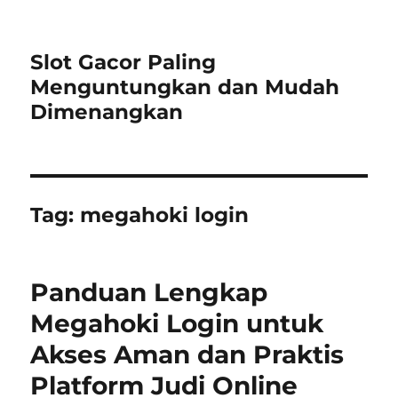
Slot Gacor Paling
Menguntungkan dan Mudah
Dimenangkan
Tag:
megahoki login
Panduan Lengkap
Megahoki Login untuk
Akses Aman dan Praktis
Platform Judi Online