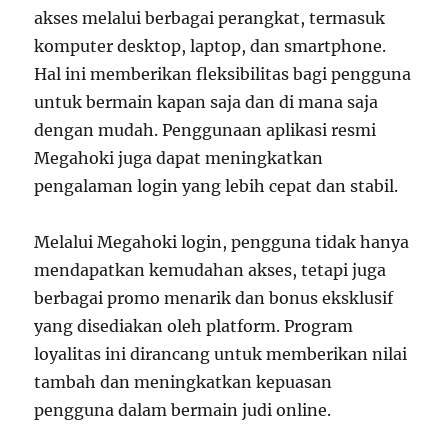
akses melalui berbagai perangkat, termasuk
komputer desktop, laptop, dan smartphone.
Hal ini memberikan fleksibilitas bagi pengguna
untuk bermain kapan saja dan di mana saja
dengan mudah. Penggunaan aplikasi resmi
Megahoki juga dapat meningkatkan
pengalaman login yang lebih cepat dan stabil.
Melalui Megahoki login, pengguna tidak hanya
mendapatkan kemudahan akses, tetapi juga
berbagai promo menarik dan bonus eksklusif
yang disediakan oleh platform. Program
loyalitas ini dirancang untuk memberikan nilai
tambah dan meningkatkan kepuasan
pengguna dalam bermain judi online.