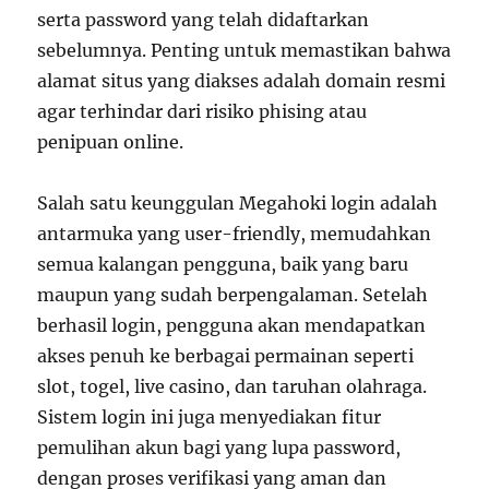
serta password yang telah didaftarkan
sebelumnya. Penting untuk memastikan bahwa
alamat situs yang diakses adalah domain resmi
agar terhindar dari risiko phising atau
penipuan online.
Salah satu keunggulan Megahoki login adalah
antarmuka yang user-friendly, memudahkan
semua kalangan pengguna, baik yang baru
maupun yang sudah berpengalaman. Setelah
berhasil login, pengguna akan mendapatkan
akses penuh ke berbagai permainan seperti
slot, togel, live casino, dan taruhan olahraga.
Sistem login ini juga menyediakan fitur
pemulihan akun bagi yang lupa password,
dengan proses verifikasi yang aman dan