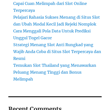
Capai Cuan Melimpah dari Slot Online
Terpercaya
Pelajari Rahasia Sukses Menang di Situs Slot
dan Ubah Modal Kecil Jadi Rejeki Nomplok
Cara Menggali Pola Data Untuk Prediksi
Unggul Togel Gacor
Strategi Menang Slot Anti Rungkad yang
Wajib Anda Coba di Situs Slot Terpercaya dan
Resmi
Temukan Slot Thailand yang Menawarkan
Peluang Menang Tinggi dan Bonus
Melimpah
Recent Comments