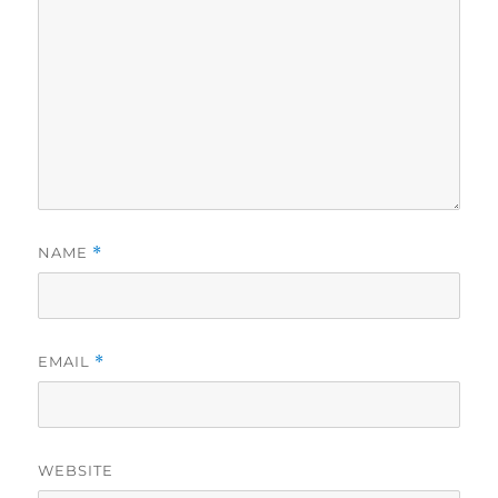
NAME
*
EMAIL
*
WEBSITE