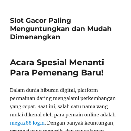
Slot Gacor Paling
Menguntungkan dan Mudah
Dimenangkan
Acara Spesial Menanti
Para Pemenang Baru!
Dalam dunia hiburan digital, platform
permainan daring mengalami perkembangan
yang cepat. Saat ini, salah satu nama yang
mulai dikenal oleh para pemain online adalah
mega288 login
. Dengan banyak keuntungan,