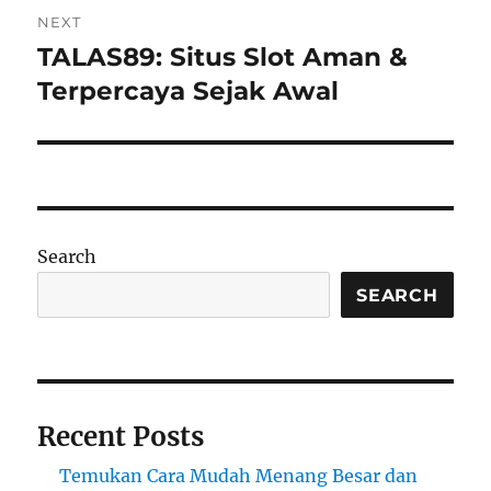
NEXT
TALAS89: Situs Slot Aman &
Next
post:
Terpercaya Sejak Awal
Search
SEARCH
Recent Posts
Temukan Cara Mudah Menang Besar dan