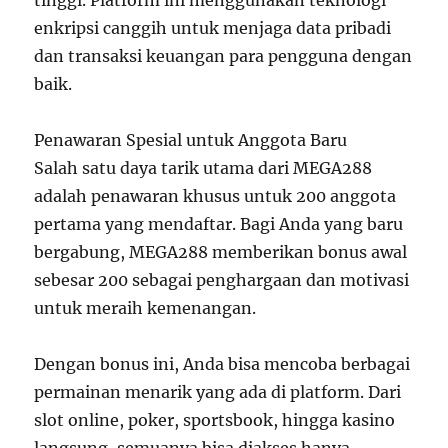
tinggi. Platform ini menggunakan teknologi
enkripsi canggih untuk menjaga data pribadi
dan transaksi keuangan para pengguna dengan
baik.
Penawaran Spesial untuk Anggota Baru
Salah satu daya tarik utama dari MEGA288
adalah penawaran khusus untuk 200 anggota
pertama yang mendaftar. Bagi Anda yang baru
bergabung, MEGA288 memberikan bonus awal
sebesar 200 sebagai penghargaan dan motivasi
untuk meraih kemenangan.
Dengan bonus ini, Anda bisa mencoba berbagai
permainan menarik yang ada di platform. Dari
slot online, poker, sportsbook, hingga kasino