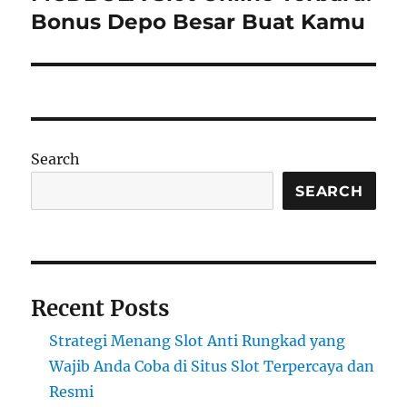
post:
Bonus Depo Besar Buat Kamu
Search
SEARCH
Recent Posts
Strategi Menang Slot Anti Rungkad yang
Wajib Anda Coba di Situs Slot Terpercaya dan
Resmi