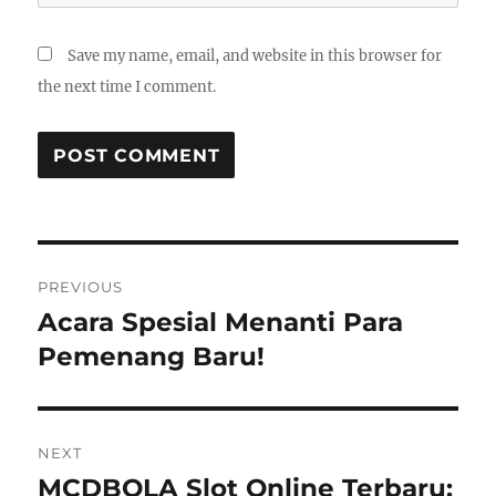
Save my name, email, and website in this browser for
the next time I comment.
Post
PREVIOUS
navigation
Acara Spesial Menanti Para
Previous
post:
Pemenang Baru!
NEXT
MCDBOLA Slot Online Terbaru:
Next