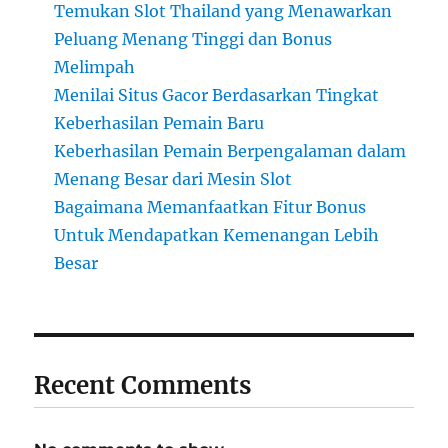
Temukan Slot Thailand yang Menawarkan
Peluang Menang Tinggi dan Bonus
Melimpah
Menilai Situs Gacor Berdasarkan Tingkat
Keberhasilan Pemain Baru
Keberhasilan Pemain Berpengalaman dalam
Menang Besar dari Mesin Slot
Bagaimana Memanfaatkan Fitur Bonus
Untuk Mendapatkan Kemenangan Lebih
Besar
Recent Comments