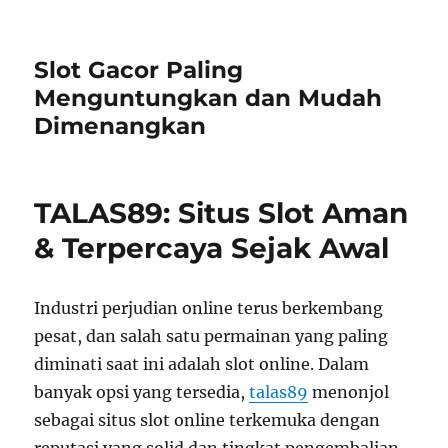
Slot Gacor Paling
Menguntungkan dan Mudah
Dimenangkan
TALAS89: Situs Slot Aman
& Terpercaya Sejak Awal
Industri perjudian online terus berkembang
pesat, dan salah satu permainan yang paling
diminati saat ini adalah slot online. Dalam
banyak opsi yang tersedia,
talas89
menonjol
sebagai situs slot online terkemuka dengan