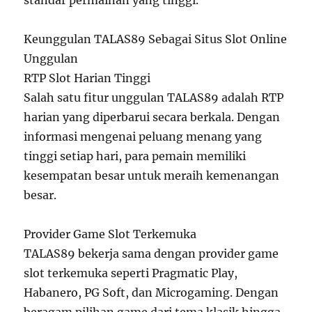
standar permainan yang tinggi.
Keunggulan TALAS89 Sebagai Situs Slot Online
Unggulan
RTP Slot Harian Tinggi
Salah satu fitur unggulan TALAS89 adalah RTP
harian yang diperbarui secara berkala. Dengan
informasi mengenai peluang menang yang
tinggi setiap hari, para pemain memiliki
kesempatan besar untuk meraih kemenangan
besar.
Provider Game Slot Terkemuka
TALAS89 bekerja sama dengan provider game
slot terkemuka seperti Pragmatic Play,
Habanero, PG Soft, dan Microgaming. Dengan