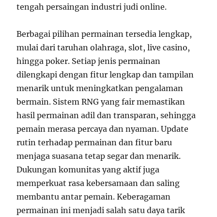
tengah persaingan industri judi online.
Berbagai pilihan permainan tersedia lengkap,
mulai dari taruhan olahraga, slot, live casino,
hingga poker. Setiap jenis permainan
dilengkapi dengan fitur lengkap dan tampilan
menarik untuk meningkatkan pengalaman
bermain. Sistem RNG yang fair memastikan
hasil permainan adil dan transparan, sehingga
pemain merasa percaya dan nyaman. Update
rutin terhadap permainan dan fitur baru
menjaga suasana tetap segar dan menarik.
Dukungan komunitas yang aktif juga
memperkuat rasa kebersamaan dan saling
membantu antar pemain. Keberagaman
permainan ini menjadi salah satu daya tarik