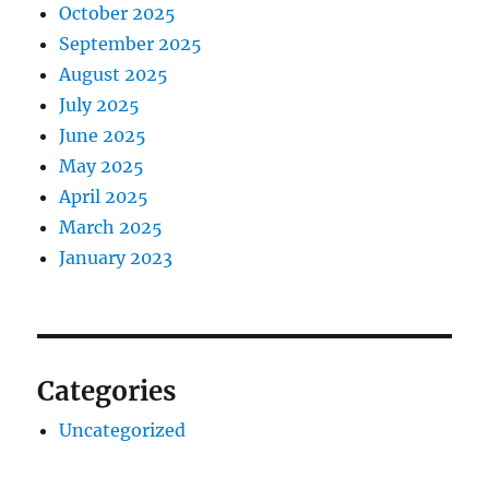
October 2025
September 2025
August 2025
July 2025
June 2025
May 2025
April 2025
March 2025
January 2023
Categories
Uncategorized