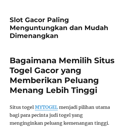
Slot Gacor Paling
Menguntungkan dan Mudah
Dimenangkan
Bagaimana Memilih Situs
Togel Gacor yang
Memberikan Peluang
Menang Lebih Tinggi
Situs togel
MYTOGEL
menjadi pilihan utama
bagi para pecinta judi togel yang
menginginkan peluang kemenangan tinggi.