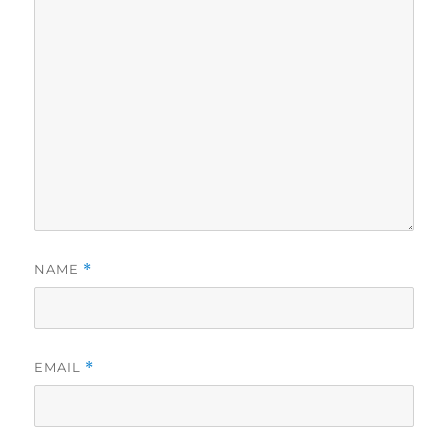
NAME
*
EMAIL
*