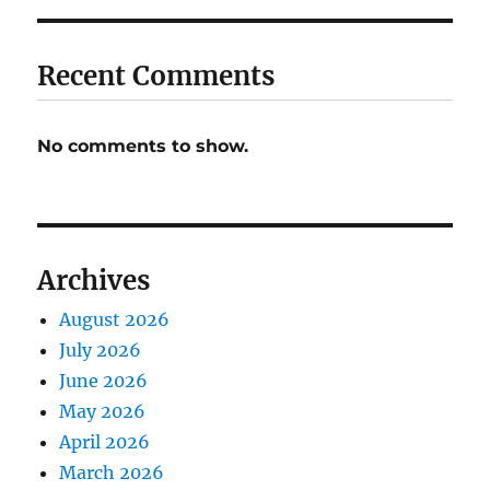
Recent Comments
No comments to show.
Archives
August 2026
July 2026
June 2026
May 2026
April 2026
March 2026