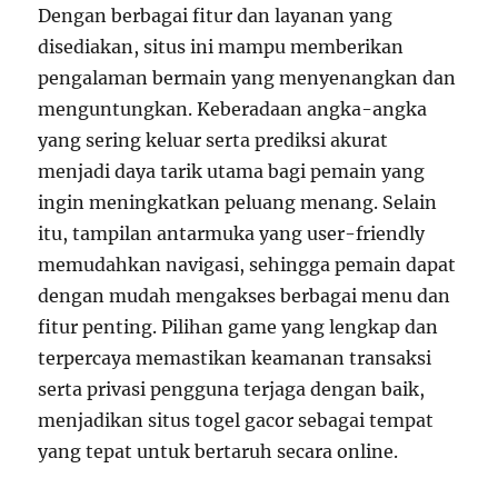
Dengan berbagai fitur dan layanan yang
disediakan, situs ini mampu memberikan
pengalaman bermain yang menyenangkan dan
menguntungkan. Keberadaan angka-angka
yang sering keluar serta prediksi akurat
menjadi daya tarik utama bagi pemain yang
ingin meningkatkan peluang menang. Selain
itu, tampilan antarmuka yang user-friendly
memudahkan navigasi, sehingga pemain dapat
dengan mudah mengakses berbagai menu dan
fitur penting. Pilihan game yang lengkap dan
terpercaya memastikan keamanan transaksi
serta privasi pengguna terjaga dengan baik,
menjadikan situs togel gacor sebagai tempat
yang tepat untuk bertaruh secara online.