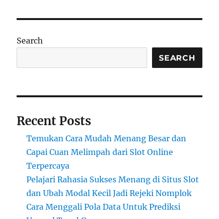
Search
SEARCH
Recent Posts
Temukan Cara Mudah Menang Besar dan
Capai Cuan Melimpah dari Slot Online
Terpercaya
Pelajari Rahasia Sukses Menang di Situs Slot
dan Ubah Modal Kecil Jadi Rejeki Nomplok
Cara Menggali Pola Data Untuk Prediksi