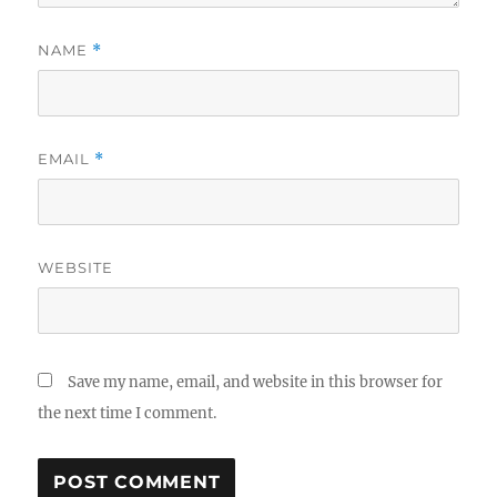
NAME
*
EMAIL
*
WEBSITE
Save my name, email, and website in this browser for
the next time I comment.