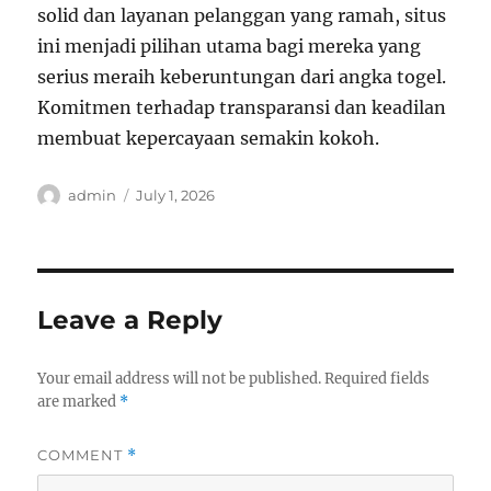
solid dan layanan pelanggan yang ramah, situs
ini menjadi pilihan utama bagi mereka yang
serius meraih keberuntungan dari angka togel.
Komitmen terhadap transparansi dan keadilan
membuat kepercayaan semakin kokoh.
Author
Posted
admin
July 1, 2026
on
Leave a Reply
Your email address will not be published.
Required fields
are marked
*
COMMENT
*