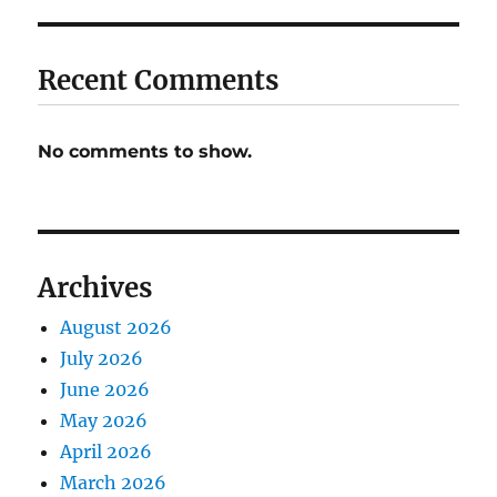
Recent Comments
No comments to show.
Archives
August 2026
July 2026
June 2026
May 2026
April 2026
March 2026