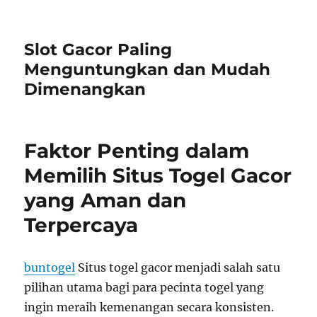
Slot Gacor Paling
Menguntungkan dan Mudah
Dimenangkan
Faktor Penting dalam
Memilih Situs Togel Gacor
yang Aman dan
Terpercaya
buntogel
Situs togel gacor menjadi salah satu
pilihan utama bagi para pecinta togel yang
ingin meraih kemenangan secara konsisten.