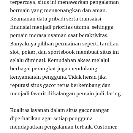
terpercaya, situs ini menawarkan pengalaman
bermain yang menyenangkan dan aman.
Keamanan data pribadi serta transaksi
finansial menjadi prioritas utama, sehingga
pemain merasa nyaman saat beraktivitas.
Banyaknya pilihan permainan seperti taruhan
slot, poker, dan sportsbook membuat situs ini
selalu diminati. Kemudahan akses melalui
berbagai perangkat juga mendukung
kenyamanan pengguna. Tidak heran jika
reputasi situs gacor terus berkembang dan
menjadi favorit di kalangan pemain judi daring.
Kualitas layanan dalam situs gacor sangat
diperhatikan agar setiap pengguna
mendapatkan pengalaman terbaik. Customer