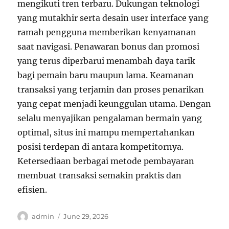
mengikuti tren terbaru. Dukungan teknologi
yang mutakhir serta desain user interface yang
ramah pengguna memberikan kenyamanan
saat navigasi. Penawaran bonus dan promosi
yang terus diperbarui menambah daya tarik
bagi pemain baru maupun lama. Keamanan
transaksi yang terjamin dan proses penarikan
yang cepat menjadi keunggulan utama. Dengan
selalu menyajikan pengalaman bermain yang
optimal, situs ini mampu mempertahankan
posisi terdepan di antara kompetitornya.
Ketersediaan berbagai metode pembayaran
membuat transaksi semakin praktis dan
efisien.
Author
Posted
admin
June 29, 2026
on