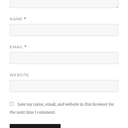
NAME
*
EMAIL
*
WEBSITE
Save my name, email, and website in this browser for
the next time I comment.