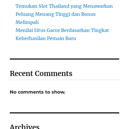
Temukan Slot Thailand yang Menawarkan
Peluang Menang Tinggi dan Bonus
Melimpah
Menilai Situs Gacor Berdasarkan Tingkat
Keberhasilan Pemain Baru
Recent Comments
No comments to show.
Archives