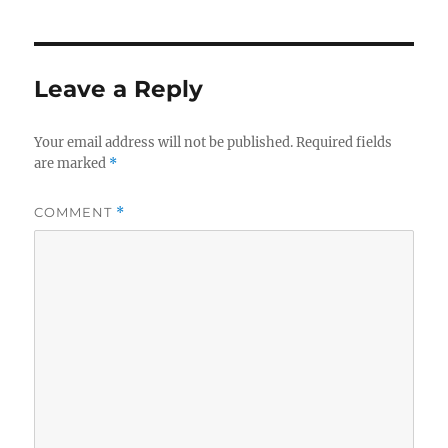
Leave a Reply
Your email address will not be published.
Required fields
are marked
*
COMMENT
*