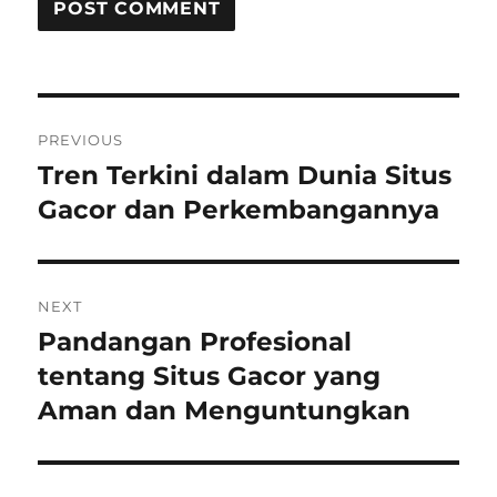
Post
PREVIOUS
navigation
Tren Terkini dalam Dunia Situs
Previous
post:
Gacor dan Perkembangannya
NEXT
Pandangan Profesional
Next
post:
tentang Situs Gacor yang
Aman dan Menguntungkan