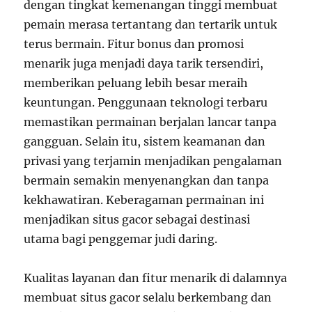
dengan tingkat kemenangan tinggi membuat
pemain merasa tertantang dan tertarik untuk
terus bermain. Fitur bonus dan promosi
menarik juga menjadi daya tarik tersendiri,
memberikan peluang lebih besar meraih
keuntungan. Penggunaan teknologi terbaru
memastikan permainan berjalan lancar tanpa
gangguan. Selain itu, sistem keamanan dan
privasi yang terjamin menjadikan pengalaman
bermain semakin menyenangkan dan tanpa
kekhawatiran. Keberagaman permainan ini
menjadikan situs gacor sebagai destinasi
utama bagi penggemar judi daring.
Kualitas layanan dan fitur menarik di dalamnya
membuat situs gacor selalu berkembang dan