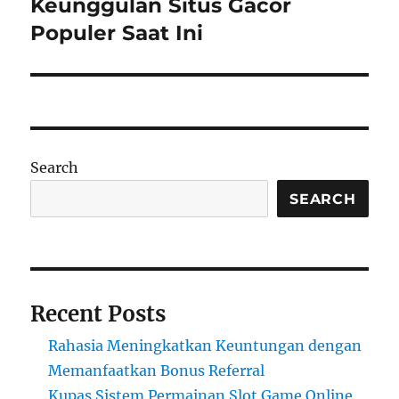
post:
Keunggulan Situs Gacor
Populer Saat Ini
Search
SEARCH
Recent Posts
Rahasia Meningkatkan Keuntungan dengan
Memanfaatkan Bonus Referral
Kupas Sistem Permainan Slot Game Online