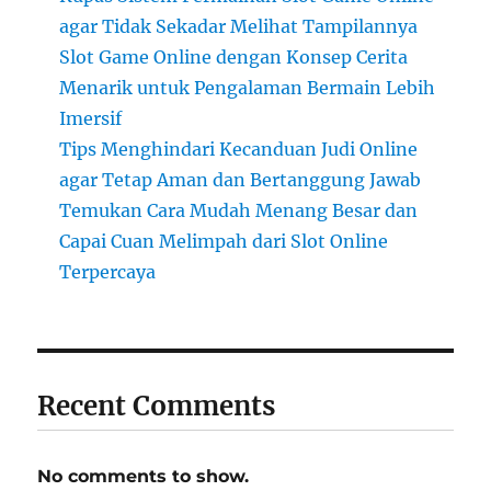
agar Tidak Sekadar Melihat Tampilannya
Slot Game Online dengan Konsep Cerita
Menarik untuk Pengalaman Bermain Lebih
Imersif
Tips Menghindari Kecanduan Judi Online
agar Tetap Aman dan Bertanggung Jawab
Temukan Cara Mudah Menang Besar dan
Capai Cuan Melimpah dari Slot Online
Terpercaya
Recent Comments
No comments to show.