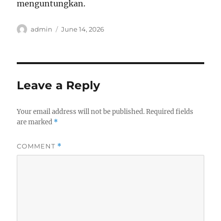
menguntungkan.
Author
Posted
admin
June 14, 2026
on
Leave a Reply
Your email address will not be published.
Required fields
are marked
*
COMMENT
*