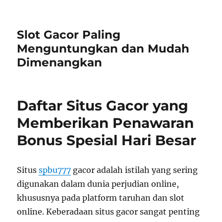
Slot Gacor Paling
Menguntungkan dan Mudah
Dimenangkan
Daftar Situs Gacor yang
Memberikan Penawaran
Bonus Spesial Hari Besar
Situs
spbu777
gacor adalah istilah yang sering
digunakan dalam dunia perjudian online,
khususnya pada platform taruhan dan slot
online. Keberadaan situs gacor sangat penting