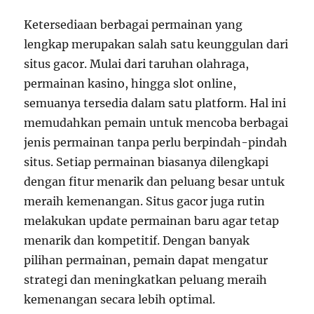
Ketersediaan berbagai permainan yang
lengkap merupakan salah satu keunggulan dari
situs gacor. Mulai dari taruhan olahraga,
permainan kasino, hingga slot online,
semuanya tersedia dalam satu platform. Hal ini
memudahkan pemain untuk mencoba berbagai
jenis permainan tanpa perlu berpindah-pindah
situs. Setiap permainan biasanya dilengkapi
dengan fitur menarik dan peluang besar untuk
meraih kemenangan. Situs gacor juga rutin
melakukan update permainan baru agar tetap
menarik dan kompetitif. Dengan banyak
pilihan permainan, pemain dapat mengatur
strategi dan meningkatkan peluang meraih
kemenangan secara lebih optimal.