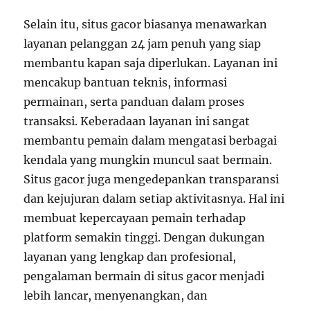
Selain itu, situs gacor biasanya menawarkan
layanan pelanggan 24 jam penuh yang siap
membantu kapan saja diperlukan. Layanan ini
mencakup bantuan teknis, informasi
permainan, serta panduan dalam proses
transaksi. Keberadaan layanan ini sangat
membantu pemain dalam mengatasi berbagai
kendala yang mungkin muncul saat bermain.
Situs gacor juga mengedepankan transparansi
dan kejujuran dalam setiap aktivitasnya. Hal ini
membuat kepercayaan pemain terhadap
platform semakin tinggi. Dengan dukungan
layanan yang lengkap dan profesional,
pengalaman bermain di situs gacor menjadi
lebih lancar, menyenangkan, dan