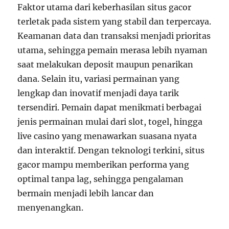
Faktor utama dari keberhasilan situs gacor
terletak pada sistem yang stabil dan terpercaya.
Keamanan data dan transaksi menjadi prioritas
utama, sehingga pemain merasa lebih nyaman
saat melakukan deposit maupun penarikan
dana. Selain itu, variasi permainan yang
lengkap dan inovatif menjadi daya tarik
tersendiri. Pemain dapat menikmati berbagai
jenis permainan mulai dari slot, togel, hingga
live casino yang menawarkan suasana nyata
dan interaktif. Dengan teknologi terkini, situs
gacor mampu memberikan performa yang
optimal tanpa lag, sehingga pengalaman
bermain menjadi lebih lancar dan
menyenangkan.