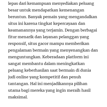
lepas dari kemampuan menyediakan peluang
besar untuk mendapatkan kemenangan
beruntun. Banyak pemain yang mengandalkan
situs ini karena tingkat kepercayaan dan
keamanannya yang terjamin. Dengan berbagai
fitur menarik dan layanan pelanggan yang
responsif, situs gacor mampu memberikan
pengalaman bermain yang menyenangkan dan
menguntungkan. Keberadaan platform ini
sangat membantu dalam meningkatkan
peluang keberhasilan saat bermain di dunia
judi online yang kompetitif dan penuh
tantangan. Hal ini menjadikannya pilihan
utama bagi mereka yang ingin meraih hasil
maksimal.