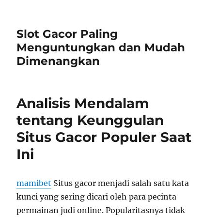
Slot Gacor Paling
Menguntungkan dan Mudah
Dimenangkan
Analisis Mendalam
tentang Keunggulan
Situs Gacor Populer Saat
Ini
mamibet
Situs gacor menjadi salah satu kata
kunci yang sering dicari oleh para pecinta
permainan judi online. Popularitasnya tidak