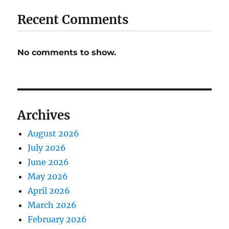
Recent Comments
No comments to show.
Archives
August 2026
July 2026
June 2026
May 2026
April 2026
March 2026
February 2026