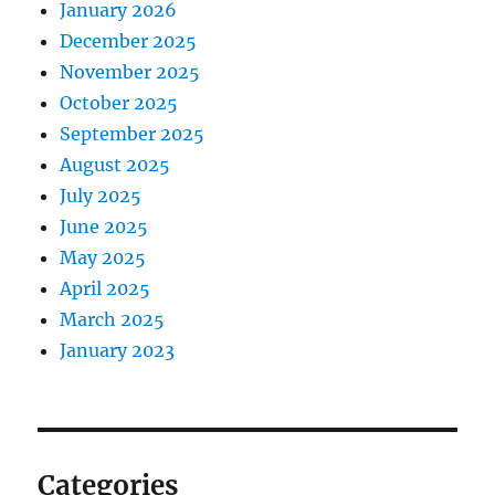
January 2026
December 2025
November 2025
October 2025
September 2025
August 2025
July 2025
June 2025
May 2025
April 2025
March 2025
January 2023
Categories