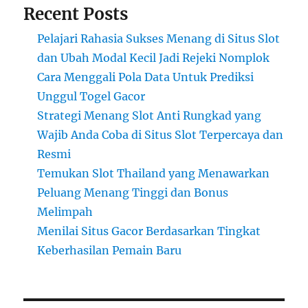
Recent Posts
Pelajari Rahasia Sukses Menang di Situs Slot
dan Ubah Modal Kecil Jadi Rejeki Nomplok
Cara Menggali Pola Data Untuk Prediksi
Unggul Togel Gacor
Strategi Menang Slot Anti Rungkad yang
Wajib Anda Coba di Situs Slot Terpercaya dan
Resmi
Temukan Slot Thailand yang Menawarkan
Peluang Menang Tinggi dan Bonus
Melimpah
Menilai Situs Gacor Berdasarkan Tingkat
Keberhasilan Pemain Baru