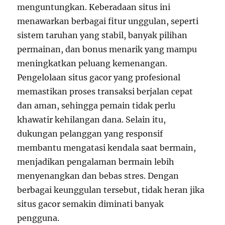
menguntungkan. Keberadaan situs ini
menawarkan berbagai fitur unggulan, seperti
sistem taruhan yang stabil, banyak pilihan
permainan, dan bonus menarik yang mampu
meningkatkan peluang kemenangan.
Pengelolaan situs gacor yang profesional
memastikan proses transaksi berjalan cepat
dan aman, sehingga pemain tidak perlu
khawatir kehilangan dana. Selain itu,
dukungan pelanggan yang responsif
membantu mengatasi kendala saat bermain,
menjadikan pengalaman bermain lebih
menyenangkan dan bebas stres. Dengan
berbagai keunggulan tersebut, tidak heran jika
situs gacor semakin diminati banyak
pengguna.