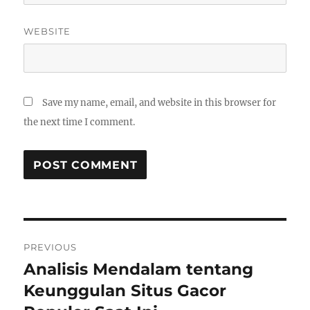
WEBSITE
Save my name, email, and website in this browser for
the next time I comment.
Post
PREVIOUS
navigation
Analisis Mendalam tentang
Previous
post:
Keunggulan Situs Gacor