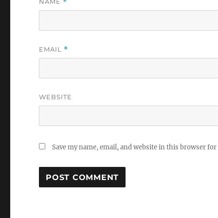
NAME
*
EMAIL
*
WEBSITE
Save my name, email, and website in this browser for