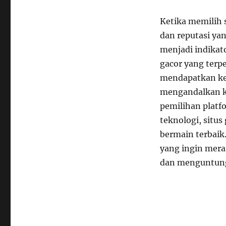
Ketika memilih 
dan reputasi yan
menjadi indikat
gacor yang ter
mendapatkan ke
mengandalkan ke
pemilihan plat
teknologi, situ
bermain terbaik
yang ingin mera
dan menguntun