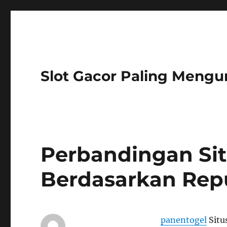
Slot Gacor Paling Men
Perbandingan Sit
Berdasarkan Rep
panentogel
Situ