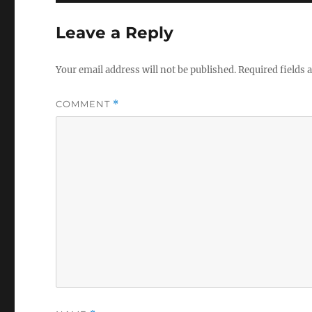
Leave a Reply
Your email address will not be published.
Required fields
COMMENT
*