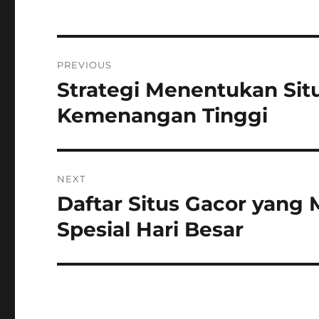
Post
PREVIOUS
navigation
Strategi Menentukan Sit
Previous
post:
Kemenangan Tinggi
NEXT
Daftar Situs Gacor yan
Next
post:
Spesial Hari Besar