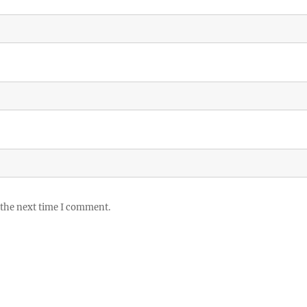
 the next time I comment.