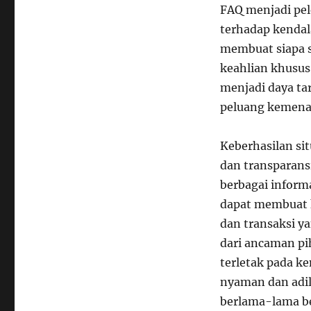
FAQ menjadi pel
terhadap kendal
membuat siapa s
keahlian khusus
menjadi daya ta
peluang kemena
Keberhasilan sit
dan transparans
berbagai inform
dapat membuat 
dan transaksi y
dari ancaman pi
terletak pada 
nyaman dan adil
berlama-lama be