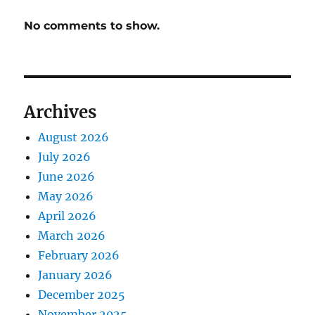
No comments to show.
Archives
August 2026
July 2026
June 2026
May 2026
April 2026
March 2026
February 2026
January 2026
December 2025
November 2025