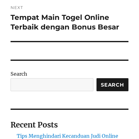
NEXT
Tempat Main Togel Online
Next
post:
Terbaik dengan Bonus Besar
Search
SEARCH
Recent Posts
Tips Menghindari Kecanduan Judi Online