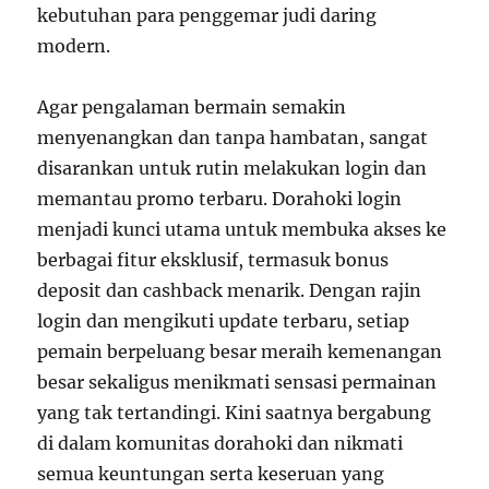
kebutuhan para penggemar judi daring
modern.
Agar pengalaman bermain semakin
menyenangkan dan tanpa hambatan, sangat
disarankan untuk rutin melakukan login dan
memantau promo terbaru. Dorahoki login
menjadi kunci utama untuk membuka akses ke
berbagai fitur eksklusif, termasuk bonus
deposit dan cashback menarik. Dengan rajin
login dan mengikuti update terbaru, setiap
pemain berpeluang besar meraih kemenangan
besar sekaligus menikmati sensasi permainan
yang tak tertandingi. Kini saatnya bergabung
di dalam komunitas dorahoki dan nikmati
semua keuntungan serta keseruan yang