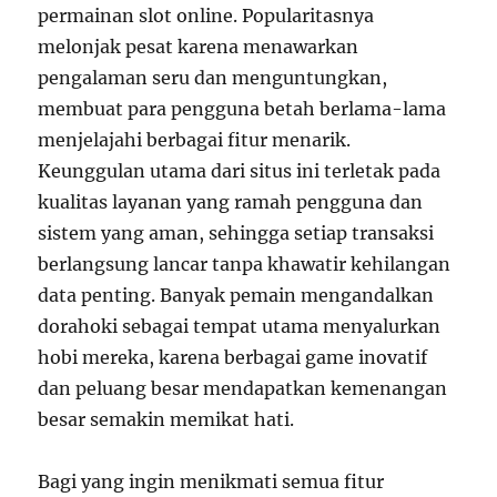
permainan slot online. Popularitasnya
melonjak pesat karena menawarkan
pengalaman seru dan menguntungkan,
membuat para pengguna betah berlama-lama
menjelajahi berbagai fitur menarik.
Keunggulan utama dari situs ini terletak pada
kualitas layanan yang ramah pengguna dan
sistem yang aman, sehingga setiap transaksi
berlangsung lancar tanpa khawatir kehilangan
data penting. Banyak pemain mengandalkan
dorahoki sebagai tempat utama menyalurkan
hobi mereka, karena berbagai game inovatif
dan peluang besar mendapatkan kemenangan
besar semakin memikat hati.
Bagi yang ingin menikmati semua fitur