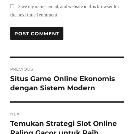
Save my name, email, and website in this browser for
the next time I comment.
Post
PREVIOUS
navigation
Situs Game Online Ekonomis
Previous
post:
dengan Sistem Modern
NEXT
Temukan Strategi Slot Online
Next
post:
Paling Gacor untuk Raih