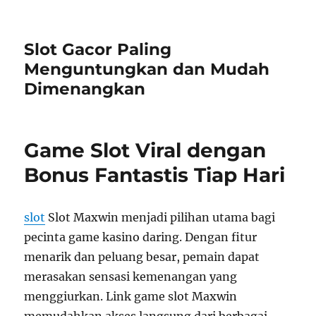
Slot Gacor Paling
Menguntungkan dan Mudah
Dimenangkan
Game Slot Viral dengan
Bonus Fantastis Tiap Hari
slot
Slot Maxwin menjadi pilihan utama bagi
pecinta game kasino daring. Dengan fitur
menarik dan peluang besar, pemain dapat
merasakan sensasi kemenangan yang
menggiurkan. Link game slot Maxwin