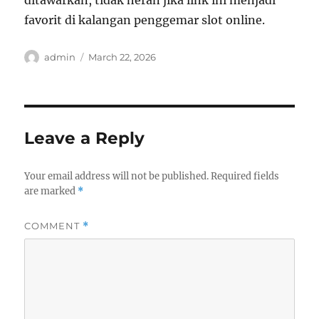
ditawarkan, tidak heran jika link ini menjadi
favorit di kalangan penggemar slot online.
Author
Posted
admin
March 22, 2026
on
Leave a Reply
Your email address will not be published.
Required fields
are marked
*
COMMENT
*