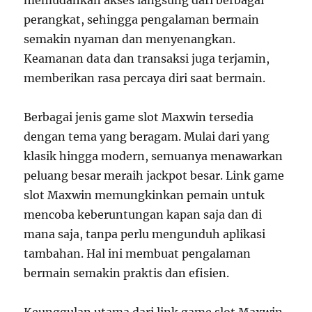
memudahkan akses langsung dari berbagai
perangkat, sehingga pengalaman bermain
semakin nyaman dan menyenangkan.
Keamanan data dan transaksi juga terjamin,
memberikan rasa percaya diri saat bermain.
Berbagai jenis game slot Maxwin tersedia
dengan tema yang beragam. Mulai dari yang
klasik hingga modern, semuanya menawarkan
peluang besar meraih jackpot besar. Link game
slot Maxwin memungkinkan pemain untuk
mencoba keberuntungan kapan saja dan di
mana saja, tanpa perlu mengunduh aplikasi
tambahan. Hal ini membuat pengalaman
bermain semakin praktis dan efisien.