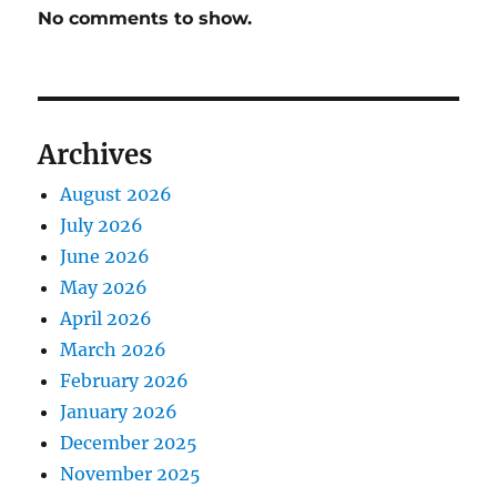
No comments to show.
Archives
August 2026
July 2026
June 2026
May 2026
April 2026
March 2026
February 2026
January 2026
December 2025
November 2025