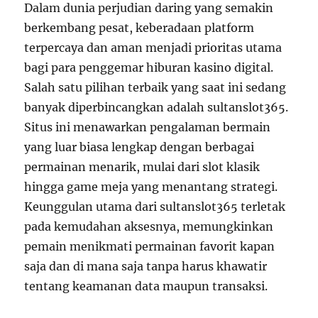
Dalam dunia perjudian daring yang semakin
berkembang pesat, keberadaan platform
terpercaya dan aman menjadi prioritas utama
bagi para penggemar hiburan kasino digital.
Salah satu pilihan terbaik yang saat ini sedang
banyak diperbincangkan adalah sultanslot365.
Situs ini menawarkan pengalaman bermain
yang luar biasa lengkap dengan berbagai
permainan menarik, mulai dari slot klasik
hingga game meja yang menantang strategi.
Keunggulan utama dari sultanslot365 terletak
pada kemudahan aksesnya, memungkinkan
pemain menikmati permainan favorit kapan
saja dan di mana saja tanpa harus khawatir
tentang keamanan data maupun transaksi.