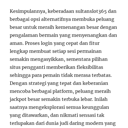
Kesimpulannya, keberadaan sultanslot365 dan
berbagai opsi alternatifnya membuka peluang
besar untuk meraih kemenangan besar dengan
pengalaman bermain yang menyenangkan dan
aman. Proses login yang cepat dan fitur
lengkap membuat setiap sesi permainan
semakin mengasyikkan, sementara pilihan
situs pengganti memberikan fleksibilitas
sehingga para pemain tidak merasa terbatas.
Dengan strategi yang tepat dan keberanian
mencoba berbagai platform, peluang meraih
jackpot besar semakin terbuka lebar. Inilah
saatnya mengeksplorasi semua keunggulan
yang ditawarkan, dan nikmati sensasi tak
terlupakan dari dunia judi daring modern yang