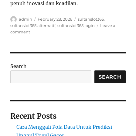
penuh inovasi dan keadilan.
Author
Posted
Tags
admin
February 28, 2026
sultanslot365
,
on
sultanslot365 alternatif
,
sultanslot365 login
Leave a
on
comment
Alasan
Sistem
Terverifikasi
Lebih
Menguntungkan
Search
SEARCH
Recent Posts
Cara Menggali Pola Data Untuk Prediksi
Unggul Togel Gacor