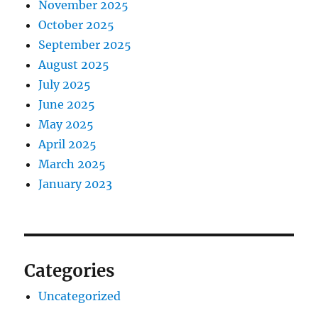
November 2025
October 2025
September 2025
August 2025
July 2025
June 2025
May 2025
April 2025
March 2025
January 2023
Categories
Uncategorized