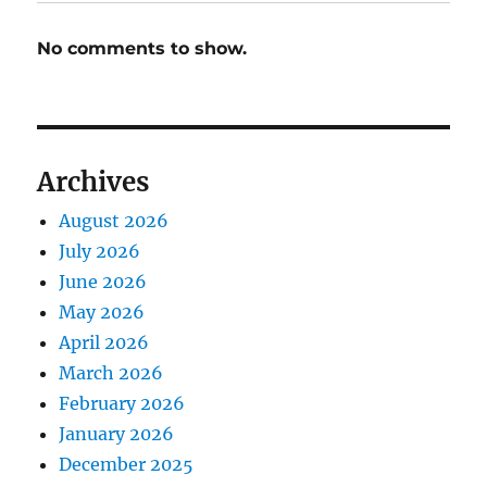
No comments to show.
Archives
August 2026
July 2026
June 2026
May 2026
April 2026
March 2026
February 2026
January 2026
December 2025