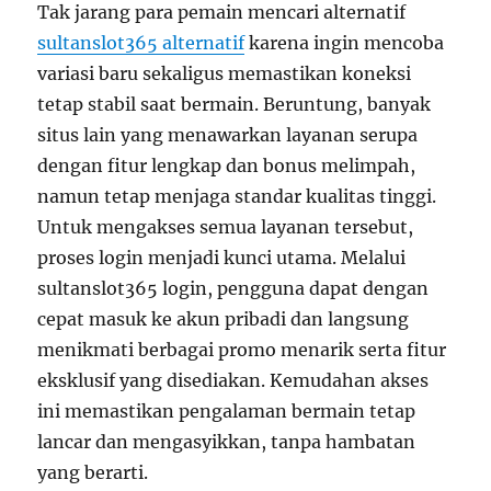
Tak jarang para pemain mencari alternatif
sultanslot365 alternatif
karena ingin mencoba
variasi baru sekaligus memastikan koneksi
tetap stabil saat bermain. Beruntung, banyak
situs lain yang menawarkan layanan serupa
dengan fitur lengkap dan bonus melimpah,
namun tetap menjaga standar kualitas tinggi.
Untuk mengakses semua layanan tersebut,
proses login menjadi kunci utama. Melalui
sultanslot365 login, pengguna dapat dengan
cepat masuk ke akun pribadi dan langsung
menikmati berbagai promo menarik serta fitur
eksklusif yang disediakan. Kemudahan akses
ini memastikan pengalaman bermain tetap
lancar dan mengasyikkan, tanpa hambatan
yang berarti.