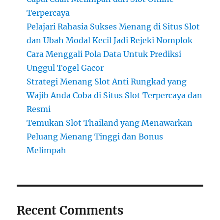
Terpercaya
Pelajari Rahasia Sukses Menang di Situs Slot
dan Ubah Modal Kecil Jadi Rejeki Nomplok
Cara Menggali Pola Data Untuk Prediksi
Unggul Togel Gacor
Strategi Menang Slot Anti Rungkad yang
Wajib Anda Coba di Situs Slot Terpercaya dan
Resmi
Temukan Slot Thailand yang Menawarkan
Peluang Menang Tinggi dan Bonus
Melimpah
Recent Comments