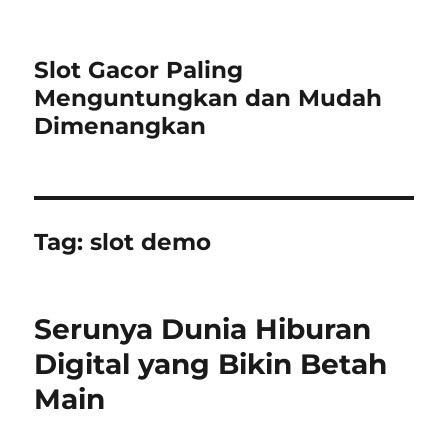
Slot Gacor Paling
Menguntungkan dan Mudah
Dimenangkan
Tag:
slot demo
Serunya Dunia Hiburan
Digital yang Bikin Betah
Main