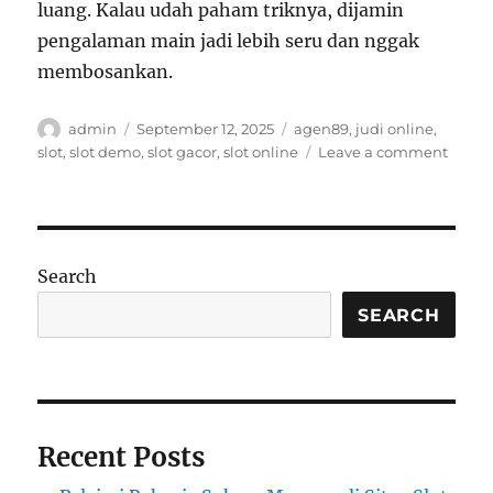
luang. Kalau udah paham triknya, dijamin
pengalaman main jadi lebih seru dan nggak
membosankan.
Author
Posted
Tags
admin
September 12, 2025
agen89
,
judi online
,
on
on
slot
,
slot demo
,
slot gacor
,
slot online
Leave a comment
Serun
Dunia
Hibur
Digita
yang
Search
Bikin
Betah
SEARCH
Main
Recent Posts