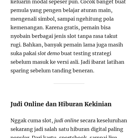
keluarin modal sepeser pun. Cocok banget buat
pemula yang pengen belajar aturan main,
mengenali simbol, sampai ngehitung pola
kemenangan. Karena gratis, pemain bisa
nyobain berbagai jenis slot tanpa rasa takut
rugi. Bahkan, banyak pemain lama juga masih
suka pakai
slot demo
buat testing strategi
sebelum masuk ke versi asli. Jadi ibarat latihan
sparing sebelum tanding beneran.
Judi Online dan Hiburan Kekinian
Nggak cuma slot,
judi online
secara keseluruhan
sekarang jadi salah satu hiburan digital paling
populer. Dari kartu, sportsbook, sampai live