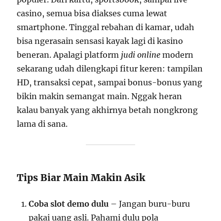
casino, semua bisa diakses cuma lewat
smartphone. Tinggal rebahan di kamar, udah
bisa ngerasain sensasi kayak lagi di kasino
beneran. Apalagi platform
judi online
modern
sekarang udah dilengkapi fitur keren: tampilan
HD, transaksi cepat, sampai bonus-bonus yang
bikin makin semangat main. Nggak heran
kalau banyak yang akhirnya betah nongkrong
lama di sana.
Tips Biar Main Makin Asik
Coba slot demo dulu
– Jangan buru-buru
pakai uang asli. Pahami dulu pola