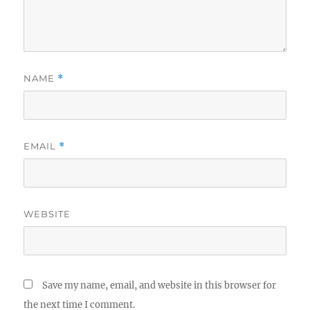
NAME
*
EMAIL
*
WEBSITE
Save my name, email, and website in this browser for
the next time I comment.