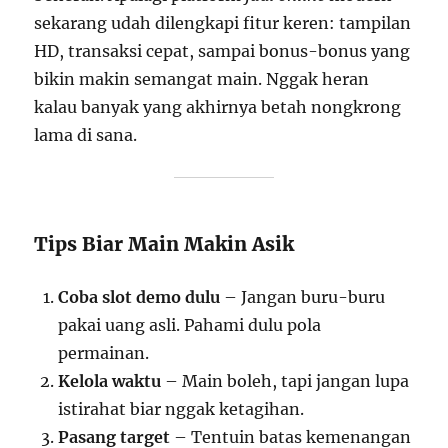
sekarang udah dilengkapi fitur keren: tampilan
HD, transaksi cepat, sampai bonus-bonus yang
bikin makin semangat main. Nggak heran
kalau banyak yang akhirnya betah nongkrong
lama di sana.
Tips Biar Main Makin Asik
Coba slot demo dulu
– Jangan buru-buru
pakai uang asli. Pahami dulu pola
permainan.
Kelola waktu
– Main boleh, tapi jangan lupa
istirahat biar nggak ketagihan.
Pasang target
– Tentuin batas kemenangan