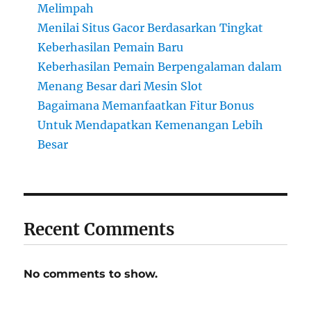
Melimpah
Menilai Situs Gacor Berdasarkan Tingkat
Keberhasilan Pemain Baru
Keberhasilan Pemain Berpengalaman dalam
Menang Besar dari Mesin Slot
Bagaimana Memanfaatkan Fitur Bonus
Untuk Mendapatkan Kemenangan Lebih
Besar
Recent Comments
No comments to show.